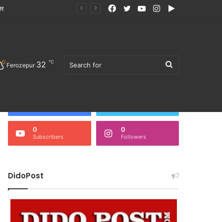
Facebook
Twitter
YouTube
Instagram
Google
Play
℃
32
Search
Ferozepur
Follow Us
3,676
0
Fans
Followers
0
0
Subscribers
Followers
for
DidoPost