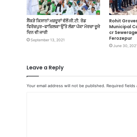
ਸੈਂਕੜੇ ਕਿਸਾਨਾਂ ਮਜ਼ਦੂਰਾਂ ਵੱਲੋਂ ਜੀ.ਟੀ. ਰੋਡ
Rohit Grover
ਫਿਰੋਜ਼ਪੁਰ-ਫਾਜ਼ਿਲਕਾ ਉੱਤੇ ਲੱਗਾ ਪੱਕਾ ਮੋਰਚਾ ਦੂਜੇ
Municipal Co
ਦਿਨ ਵੀ ਜਾਰੀ
cr Sewerage 
Ferozepur
September 13, 2021
June 30, 202
Leave a Reply
Your email address will not be published.
Required fields
C
o
m
m
e