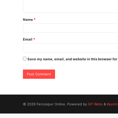
n
t
Name
*
*
Email
*
Save my name, email, and website in this browser for
© 2026 Ferozepur Online. Powered by
GP Webs
&
Keystr