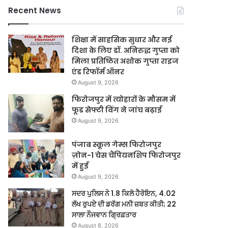
Recent News
शिक्षा में साहसिक सुधार और नई
दिशा के लिए डॉ. अनिरुद्ध गुप्ता को
मिला प्रतिष्ठित अशोक गुप्ता राइज
एंड रिफॉर्म ऑनर
August 9, 2026
फिरोजपुर में त्योहारों के मौसम में
फूड सेफ्टी विंग ने जांच बढ़ाई
August 9, 2026
पंजाब स्कूल गेम्स फिरोजपुर
ज़ोन-1 चेस चैंपियनशिप फिरोजपुर
में हुई
August 9, 2026
ਸਦਰ ਪੁਲਿਸ ਨੇ 1.8 ਕਿਲੋ ਹੈਰੋਇਨ, 4.02
ਲੱਖ ਰੁਪਏ ਦੀ ਡਰੱਗ ਮਨੀ ਜ਼ਬਤ ਕੀਤੀ; 22
ਸਾਲਾ ਨੌਜਵਾਨ ਗ੍ਰਿਫ਼ਤਾਰ
August 8, 2026