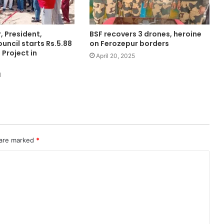
, President,
BSF recovers 3 drones, heroine
uncil starts Rs.5.88
on Ferozepur borders
Project in
April 20, 2025
1
 are marked
*