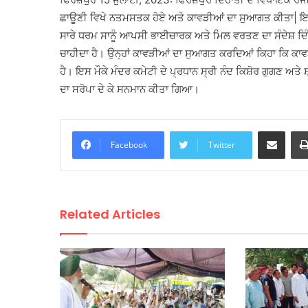
ਛਾਊਣੀ ਵਿਖੇ ਨਤਮਸਤਕ ਹੋਏ ਅਤੇ ਕਾਵੜੀਆਂ ਦਾ ਸੁਆਗਤ ਕੀਤਾ| ਇਸ ਮ
ਸਾਰੇ ਧਰਮ ਸਾਨੂੰ ਆਪਸੀ ਭਾਈਚਾਰਕ ਅਤੇ ਮਿਲ ਵਰਤਣ ਦਾ ਸੰਦੇਸ਼ ਦਿੰ
ਚਾਹੀਦਾ ਹੈ। ਉਨ੍ਹਾਂ ਕਾਵੜੀਆਂ ਦਾ ਸੁਆਗਤ ਕਰਦਿਆਂ ਕਿਹਾ ਕਿ ਕਾਵ
ਹੈ। ਇਸ ਮੌਕੇ ਮੰਦਰ ਕਮੇਟੀ ਦੇ ਪ੍ਰਧਾਨ ਸ੍ਰੀ ਨੰਦ ਕਿਸ਼ੋਰ ਗੁਗਣ ਅਤੇ ਸ਼
ਦਾ ਸਰੋਪਾ ਦੇ ਕੇ ਸਨਮਾਨ ਕੀਤਾ ਗਿਆ।
Share via Email
Facebook
Twitter
Related Articles