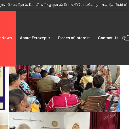
ों के मौसम में फूड सेफ्टी विंग ने जांच बढ़ाई
r News
About Ferozepur
Places of Interest
Contact Us