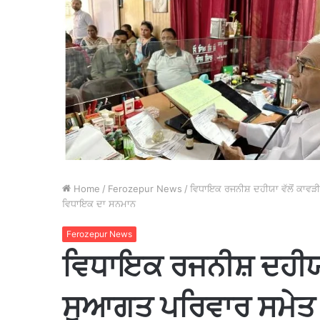
Home
/
Ferozepur News
/
ਵਿਧਾਇਕ ਰਜਨੀਸ਼ ਦਹੀਯਾ ਵੱਲੋਂ ਕਾਵੜ
ਵਿਧਾਇਕ ਦਾ ਸਨਮਾਨ
Ferozepur News
ਵਿਧਾਇਕ ਰਜਨੀਸ਼ ਦਹੀਯਾ
ਸੁਆਗਤ ਪਰਿਵਾਰ ਸਮੇਤ ਸ