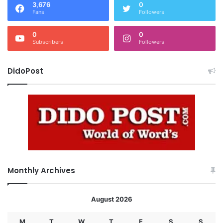
3,676
0
Fans
Followers
0
0
Subscribers
Followers
DidoPost
Monthly Archives
August 2026
M
T
W
T
F
S
S