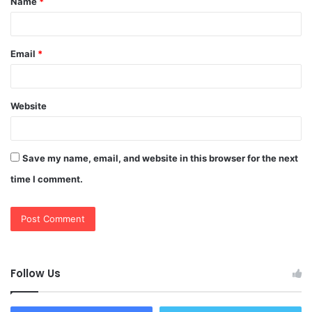
Name
*
*
Email
*
Website
Save my name, email, and website in this browser for the next
time I comment.
Follow Us