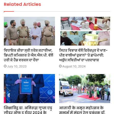
Related Articles
ਵਿਧਾਇਕ ਜ਼ੀਰਾ ਸ੍ਰੀ ਨਰੇਸ਼ ਕਟਾਰੀਆ,
ਸਿਹਤ ਵਿਭਾਗ ਵੱਲੋਂ ਫਿਰੋਜ਼ਪੁਰ ਦੇ ਖਾਣ-
ਡਿਪਟੀ ਕਮਿਸ਼ਨਰ ਤੇ ਐਸ.ਐਸ.ਪੀ. ਵੱਲੋਂ
ਪੀਣ ਵਾਲੀਆਂ ਦੁਕਾਨਾਂ ‘ਤੇ ਛਾਪੇਮਾਰੀ;
ਹਰੀ ਕੇ ਹੈਡ ਵਰਕਸ ਦਾ ਦੌਰਾ
ਅਸ਼ੁੱਧ ਸਥਿਤੀਆਂ ਦਾ ਪਰਦਾਫਾਸ਼
July 10, 2023
August 10, 2024
शिक्षाविद्व डा. अनिरूद्ध गुप्ता एडु
आज़ादी के अमृत महोत्सव के
लीडर ऑफ द ईयर 2024 के
सन्दर्भ में मंडल रेल प्रबंधक डॉ.