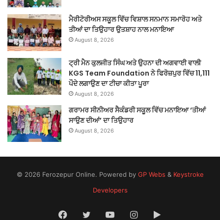
ਮੈਰੀਟੋਰੀਅਸ ਸਕੂਲ ਵਿੱਚ ਵਿਸ਼ਾਲ ਸਨਮਾਨ ਸਮਾਰੋਹ ਅਤੇ
ਤੀਆਂ ਦਾ ਤਿਉਹਾਰ ਉਤਸ਼ਾਹ ਨਾਲ ਮਨਾਇਆ
August 8, 2026
ਟ੍ਰੀ ਮੈਨ ਕੁਲਜੀਤ ਸਿੰਘ ਅਤੇ ਉਹਨਾ ਦੀ ਅਗਵਾਈ ਵਾਲੀ
KGS Team Foundation ਨੇ ਫਿਰੋਜ਼ਪੁਰ ਵਿੱਚ 11,111
ਪੌਦੇ ਲਗਾਉਣ ਦਾ ਟੀਚਾ ਕੀਤਾ ਪੂਰਾ
August 8, 2026
ਗਰਾਮਰ ਸੀਨੀਅਰ ਸੈਕੰਡਰੀ ਸਕੂਲ ਵਿੱਚ ਮਨਾਇਆ ‘ਤੀਆਂ
ਸਾਉਣ ਦੀਆਂ’ ਦਾ ਤਿਉਹਾਰ
August 8, 2026
© 2026 Ferozepur Online. Powered by
GP Webs
&
Keystroke
Developers
Facebook
Twitter
YouTube
Instagram
Google