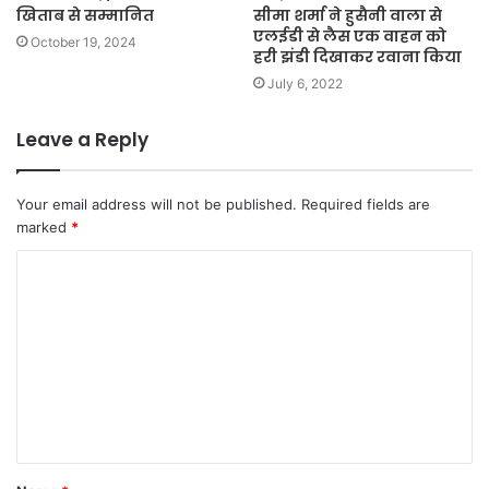
खिताब से सम्मानित
सीमा शर्मा ने हुसैनी वाला से
एलईडी से लैस एक वाहन को
October 19, 2024
हरी झंडी दिखाकर रवाना किया
July 6, 2022
Leave a Reply
Your email address will not be published.
Required fields are
marked
*
C
o
m
m
e
n
t