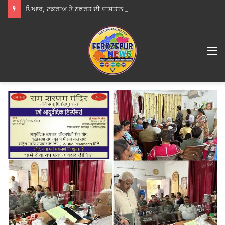
ਪਿਆਰ, ਟਕਰਾਅ ਤੇ ਨਫ਼ਰਤ ਦੀ ਦਾਸਤਾਨ ‘ਕੱਲ੍ਹਾ ਨਾ ਹੋਵੇ ਪੁੱਤ ਜੱਟ ਦਾ’ ਦਾ ਟ੍ਰੇਲਰ ਰਿਲੀਜ਼
M