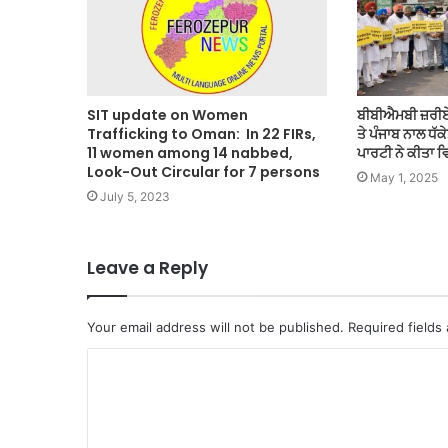
SIT update on Women
ਬੀਬੀਐਮਬੀ ਜ਼ਰੀਏ ਭ
Trafficking to Oman: In 22 FIRs,
ਤੇ ਪੰਜਾਬ ਨਾਲ ਧ
11 women among 14 nabbed,
ਪਾਰਟੀ ਨੇ ਕੀਤਾ 
Look-Out Circular for 7 persons
May 1, 2025
July 5, 2023
Leave a Reply
Your email address will not be published.
Required fields
C
o
m