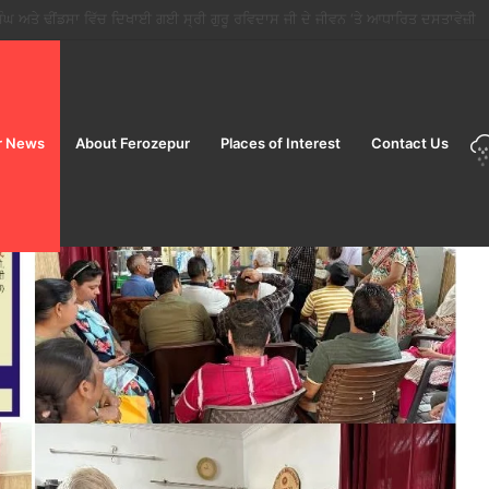
ੋਂ ਤਿਉਹਾਰਾਂ ਦੇ ਸੀਜ਼ਨ ਵਿੱਚ ਮੁਹਿੰਮ ਸ਼ੁਰੂ; ਜਨਤਾ ਨੂੰ ਸਿਰਫ਼ ਲਾਇਸੰਸਸ਼ੁਦਾ ਵਿਕਰੇਤਾਵਾਂ ਤੋਂ ਹੀ ਭ
r News
About Ferozepur
Places of Interest
Contact Us