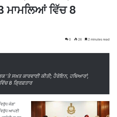
 3 ਮਾਮਲਿਆਂ ਵਿੱਚ 8
0
26
2 minutes read
ੱਟਵਰਕ ‘ਤੇ ਸਖ਼ਤ ਕਾਰਵਾਈ ਕੀਤੀ; ਹੈਰੋਇਨ, ਹਥਿਆਰਾਂ,
ਵਿੱਚ 8 ਗ੍ਰਿਫ਼ਤਾਰ
ਿਰੁੱਧ ਜੰਗ”
ਵਿਰੁੱਧ ਆਪਣੀ