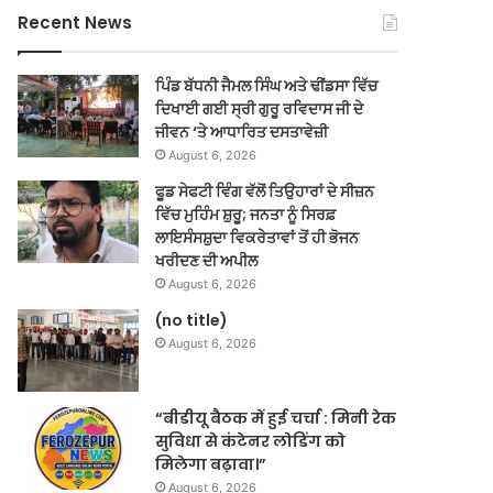
Recent News
ਪਿੰਡ ਬੱਧਨੀ ਜੈਮਲ ਸਿੰਘ ਅਤੇ ਢੀਂਡਸਾ ਵਿੱਚ
ਦਿਖਾਈ ਗਈ ਸ੍ਰੀ ਗੁਰੂ ਰਵਿਦਾਸ ਜੀ ਦੇ
ਜੀਵਨ ‘ਤੇ ਆਧਾਰਿਤ ਦਸਤਾਵੇਜ਼ੀ
August 6, 2026
ਫੂਡ ਸੇਫਟੀ ਵਿੰਗ ਵੱਲੋਂ ਤਿਉਹਾਰਾਂ ਦੇ ਸੀਜ਼ਨ
ਵਿੱਚ ਮੁਹਿੰਮ ਸ਼ੁਰੂ; ਜਨਤਾ ਨੂੰ ਸਿਰਫ਼
ਲਾਇਸੰਸਸ਼ੁਦਾ ਵਿਕਰੇਤਾਵਾਂ ਤੋਂ ਹੀ ਭੋਜਨ
ਖਰੀਦਣ ਦੀ ਅਪੀਲ
August 6, 2026
(no title)
August 6, 2026
“बीडीयू बैठक में हुई चर्चा : मिनी रेक
सुविधा से कंटेनर लोडिंग को
मिलेगा बढ़ावा।”
August 6, 2026