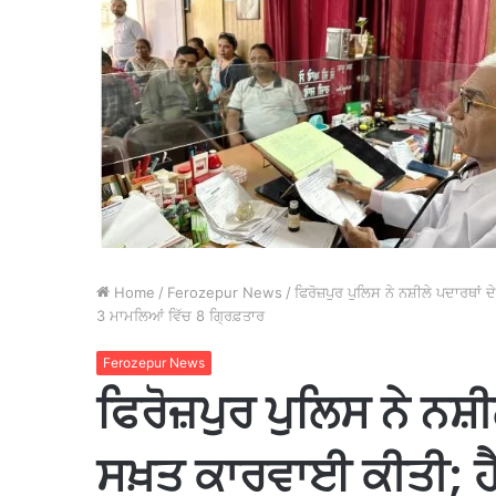
Home
/
Ferozepur News
/
ਫਿਰੋਜ਼ਪੁਰ ਪੁਲਿਸ ਨੇ ਨਸ਼ੀਲੇ ਪਦਾਰਥਾਂ
3 ਮਾਮਲਿਆਂ ਵਿੱਚ 8 ਗ੍ਰਿਫ਼ਤਾਰ
Ferozepur News
ਫਿਰੋਜ਼ਪੁਰ ਪੁਲਿਸ ਨੇ ਨਸ਼ੀ
ਸਖ਼ਤ ਕਾਰਵਾਈ ਕੀਤੀ; ਹੈ