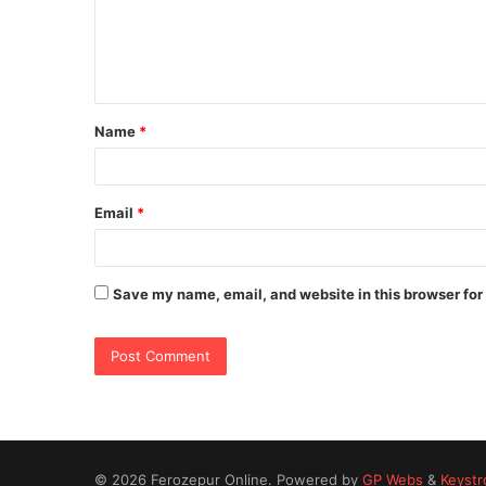
m
e
n
t
Name
*
*
Email
*
Save my name, email, and website in this browser for
© 2026 Ferozepur Online. Powered by
GP Webs
&
Keystr