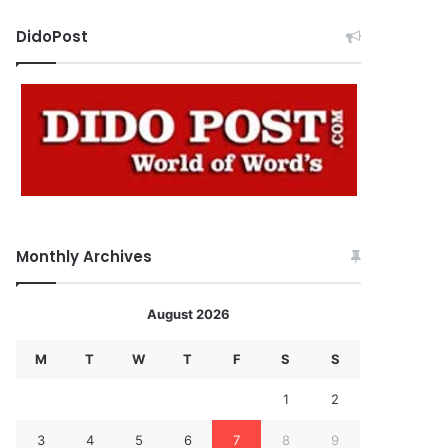
DidoPost
Monthly Archives
August 2026
M
T
W
T
F
S
S
1
2
3
4
5
6
7
8
9