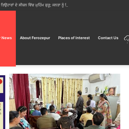
ੋਂ ਤਿਉਹਾਰਾਂ ਦੇ ਸੀਜ਼ਨ ਵਿੱਚ ਮੁਹਿੰਮ ਸ਼ੁਰੂ; ਜਨਤਾ ਨੂੰ ਸਿਰਫ਼ ਲਾਇਸੰਸਸ਼ੁਦਾ ਵਿਕਰੇਤਾਵਾਂ ਤੋਂ ਹੀ ਭ
r News
About Ferozepur
Places of Interest
Contact Us