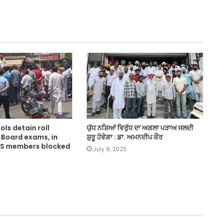
ols detain roll
ਯੁੱਧ ਨਸ਼ਿਆਂ ਵਿਰੁੱਧ ਦਾ ਅਗਲਾ ਪੜਾਅ ਜਲਦੀ
 Board exams, in
ਸ਼ੁਰੂ ਹੋਵੇਗਾ : ਡਾ. ਅਮਨਦੀਪ ਕੌਰ
WS members blocked
July 9, 2025