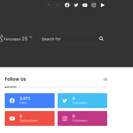
Facebook
Twitter
YouTube
Instagram
Google
ੋਜਨ ਖਰੀਦਣ ਦੀ ਅਪੀਲ
Play
℃
25
Search
Ferozepur
Follow Us
for
3,675
0
Fans
Followers
0
0
Subscribers
Followers