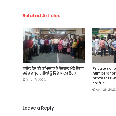
Related Articles
ਵਧੀਕ ਡਿਪਟੀ ਕਮਿਸ਼ਨਰ ਨੇ ਰੋਜ਼ਗਾਰ ਮੇਲੇ ਦੌਰਾਨ
Private scho
ਚੁਣੇ ਗਏ ਪ੍ਰਾਰਥੀਆਂ ਨੂੰ ਦਿੱਤੇ ਆਫਰ ਲੈਟਰ
numbers for
protest FP
May 16, 2023
traffic
April 26, 2022
Leave a Reply