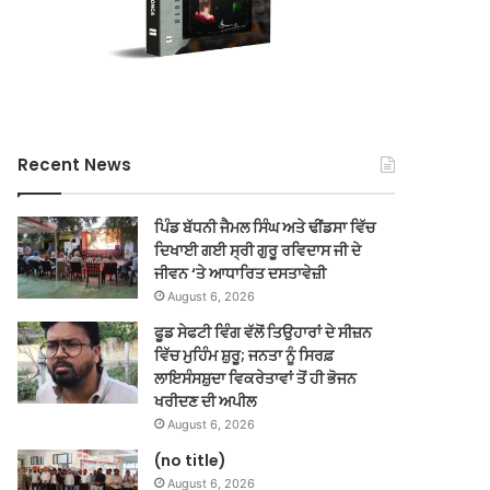
Recent News
ਪਿੰਡ ਬੱਧਨੀ ਜੈਮਲ ਸਿੰਘ ਅਤੇ ਢੀਂਡਸਾ ਵਿੱਚ
ਦਿਖਾਈ ਗਈ ਸ੍ਰੀ ਗੁਰੂ ਰਵਿਦਾਸ ਜੀ ਦੇ
ਜੀਵਨ ‘ਤੇ ਆਧਾਰਿਤ ਦਸਤਾਵੇਜ਼ੀ
August 6, 2026
ਫੂਡ ਸੇਫਟੀ ਵਿੰਗ ਵੱਲੋਂ ਤਿਉਹਾਰਾਂ ਦੇ ਸੀਜ਼ਨ
ਵਿੱਚ ਮੁਹਿੰਮ ਸ਼ੁਰੂ; ਜਨਤਾ ਨੂੰ ਸਿਰਫ਼
ਲਾਇਸੰਸਸ਼ੁਦਾ ਵਿਕਰੇਤਾਵਾਂ ਤੋਂ ਹੀ ਭੋਜਨ
ਖਰੀਦਣ ਦੀ ਅਪੀਲ
August 6, 2026
(no title)
August 6, 2026