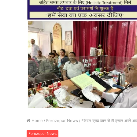
Home
/
Ferozepur News
/
*केवल ब्रह्म ज्ञान से ही इंसान अपने 
Ferozepur News