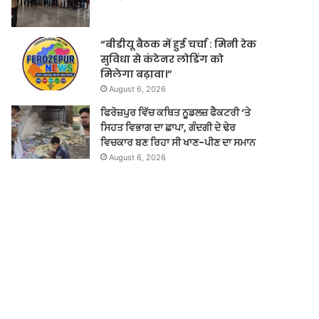
“बीडीयू बैठक में हुई चर्चा : मिनी रेक
सुविधा से कंटेनर लोडिंग को
मिलेगा बढ़ावा।”
August 6, 2026
ਫਿਰੋਜ਼ਪੁਰ ਵਿੱਚ ਕਥਿਤ ਨੂਡਲਜ਼ ਫੈਕਟਰੀ ‘ਤੇ
ਸਿਹਤ ਵਿਭਾਗ ਦਾ ਛਾਪਾ, ਗੰਦਗੀ ਦੇ ਢੇਰ
ਵਿਚਕਾਰ ਬਣ ਰਿਹਾ ਸੀ ਖਾਣ-ਪੀਣ ਦਾ ਸਮਾਨ
August 6, 2026