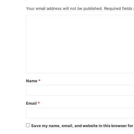
Your email address will not be published.
Required fields
C
o
m
m
e
n
t
Name
*
*
Email
*
Save my name, email, and website in this browser for