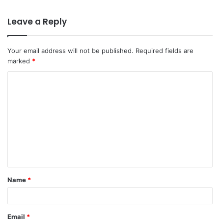
Leave a Reply
Your email address will not be published.
Required fields are
marked
*
C
o
m
m
e
n
t
Name
*
*
Email
*