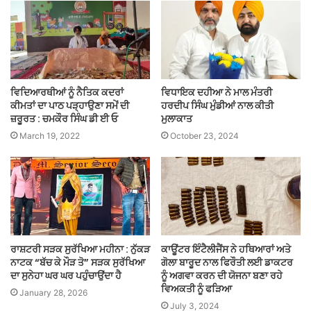
ਵਿਦਿਆਰਥੀਆਂ ਨੂੰ ਨੈਤਿਕ ਕਦਰਾਂ
ਵਿਧਾਇਕ ਦਹੀਆ ਨੇ ਮਾਲ ਮੰਤਰੀ
ਕੀਮਤਾਂ ਦਾ ਪਾਠ ਪੜ੍ਹਾਉਣਾ ਸਮੇਂ ਦੀ
ਹਰਦੀਪ ਸਿੰਘ ਮੁੰਡੀਆਂ ਨਾਲ ਕੀਤੀ
ਜ਼ਰੂਰਤ : ਚਮਕੌਰ ਸਿੰਘ ਡੀ ਈ ਓ
ਮੁਲਾਕਾਤ
March 19, 2022
October 23, 2024
ਰਾਸ਼ਟਰੀ ਸੜਕ ਸੁਰੱਖਿਆ ਮਹੀਨਾ : ਨੁੱਕੜ
ਕਾਊਂਟਰ ਇੰਟੈਲੀਜੈਂਸ ਨੇ ਹਥਿਆਰਾਂ ਅਤੇ
ਨਾਟਕ “ਬੱਚ ਕੇ ਮੌੜ ਤੋ” ਸੜਕ ਸੁਰੱਖਿਆ
ਗੋਲਾ ਬਾਰੂਦ ਨਾਲ ਫਿਰੌਤੀ ਲਈ ਡਾਕਟਰ
ਦਾ ਸੁਨੇਹਾ ਘਰ ਘਰ ਪਹੁੰਚਾਉਂਦਾ ਹੈ
ਨੂੰ ਅਗਵਾ ਕਰਨ ਦੀ ਯੋਜਨਾ ਬਣਾ ਰਹੇ
ਵਿਅਕਤੀ ਨੂੰ ਫੜਿਆ
January 28, 2026
July 3, 2024