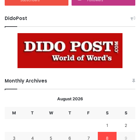
DidoPost
Monthly Archives
August 2026
M
T
W
T
F
S
S
1
2
3
4
5
6
7
8
9