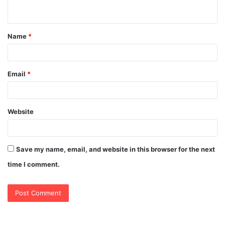
n
t
Name
*
*
Email
*
Website
Save my name, email, and website in this browser for the next
time I comment.