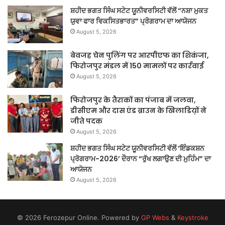
ਸ਼ਹੀਦ ਭਗਤ ਸਿੰਘ ਸਟੇਟ ਯੂਨੀਵਰਸਿਟੀ ਵੱਲੋਂ “ਨਸ਼ਾ ਮੁਕਤ
ਯੁਵਾ ਫਾਰ ਵਿਕਸਿਤਭਾਰਤ” ਪ੍ਰੋਗਰਾਮ ਦਾ ਆਯੋਜਨ
August 5, 2026
बेवजह चेन पुलिंग पर आरपीएफ का शिकंजा,
फिरोजपुर मंडल में 150 मामलों पर कार्रवाई
August 5, 2026
फिरोजपुर के तैराकों का पंजाब में जलवा,
डीसीएम और दास एंड ब्राउन के खिलाडिय़ों ने
जीते पदक
August 5, 2026
ਸ਼ਹੀਦ ਭਗਤ ਸਿੰਘ ਸਟੇਟ ਯੂਨੀਵਰਸਿਟੀ ਵੱਲੋਂ ‘ਇੰਡਕਸ਼ਨ
ਪ੍ਰੋਗਰਾਮ-2026’ ਦੌਰਾਨ “ਰੁੱਖ ਲਗਾਉਣ ਦੀ ਮੁਹਿੰਮ” ਦਾ
ਆਯੋਜਨ
August 5, 2026
© 2026 Ferozepur Online. Powered by
GP Webs
&
Keystroke