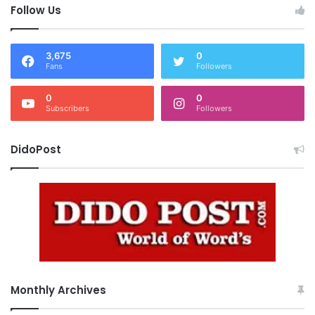
Follow Us
3,675
0
Fans
Followers
0
0
Subscribers
Followers
DidoPost
Monthly Archives