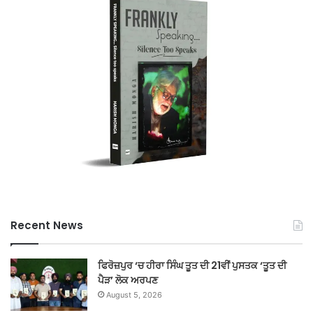
Recent News
ਫਿਰੋਜ਼ਪੁਰ ‘ਚ ਹੀਰਾ ਸਿੰਘ ਤੂਤ ਦੀ 21ਵੀਂ ਪੁਸਤਕ ‘ਤੂਤ ਦੀ
ਪੈੜ’ ਲੋਕ ਅਰਪਣ
August 5, 2026