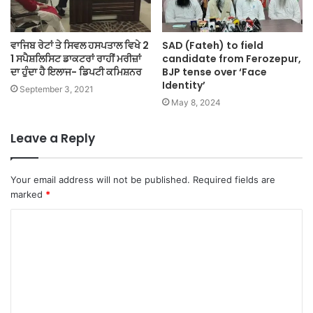
ਵਾਜਿਬ ਰੇਟਾਂ ਤੇ ਸਿਵਲ ਹਸਪਤਾਲ ਵਿਖੇ 2
SAD (Fateh) to field
1 ਸਪੈਸ਼ਲਿਸਿਟ ਡਾਕਟਰਾਂ ਰਾਹੀਂ ਮਰੀਜ਼ਾਂ
candidate from Ferozepur,
ਦਾ ਹੁੰਦਾ ਹੈ ਇਲਾਜ- ਡਿਪਟੀ ਕਮਿਸ਼ਨਰ
BJP tense over ‘Face
Identity’
September 3, 2021
May 8, 2024
Leave a Reply
Your email address will not be published.
Required fields are
marked
*
C
o
m
m
e