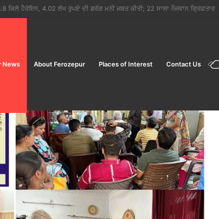
 ਨਫ਼ਰਤ ਦੀ ਦਾਸਤਾਨ ‘ਕੱਲ੍ਹਾ ਨਾ ਹੋਵੇ ਪੁੱਤ ਜੱਟ ਦਾ’ ਦਾ ਟ੍ਰੇਲਰ ਰਿਲੀਜ਼
r News
About Ferozepur
Places of Interest
Contact Us