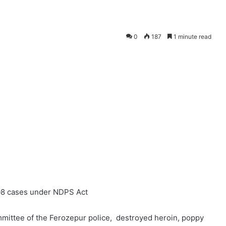
0
187
1 minute read
108 cases under NDPS Act
mittee of the Ferozepur police, destroyed heroin, poppy