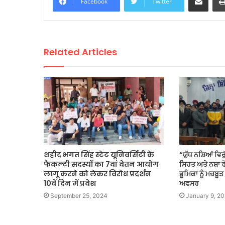
Facebook
Twitter
Related Articles
शहीद भगत सिंह स्टेट यूनिवर्सिटी के
“ਯੁੱਧ ਨਸ਼ਿਆਂ ਵਿ
फैकल्टी सदस्यों का 7वां वेतन आयोग
ਸਿਹਤ ਅਤੇ ਨਸ਼ਾ ਰ
लागू करने को लेकर विरोध प्रदर्शन
ਭੂਮਿਕਾ ਨੂੰ ਮਜ਼ਬੂ
10वें दिन में प्रवेश
ਅਫਸਰ
September 25, 2024
January 9, 2