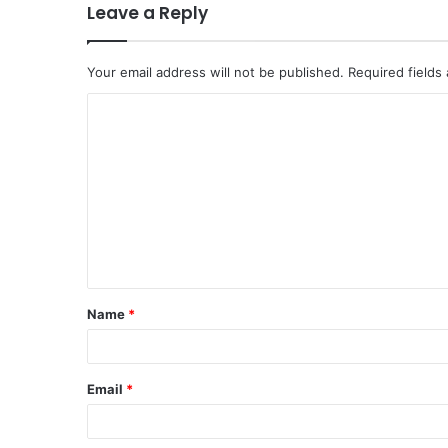
Leave a Reply
Your email address will not be published.
Required fields
C
o
m
m
e
n
t
Name
*
*
Email
*