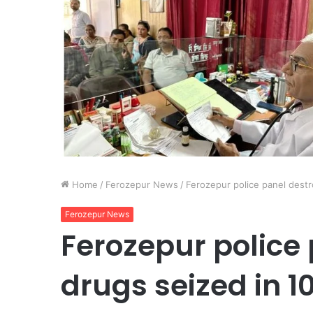
Home
/
Ferozepur News
/
Ferozepur police panel dest
Ferozepur News
Ferozepur police
drugs seized in 