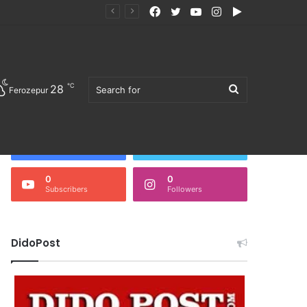
Facebook
Twitter
YouTube
Instagram
Google
Play
℃
28
Search
Ferozepur
Follow Us
3,676
0
Fans
Followers
0
0
Subscribers
Followers
for
DidoPost