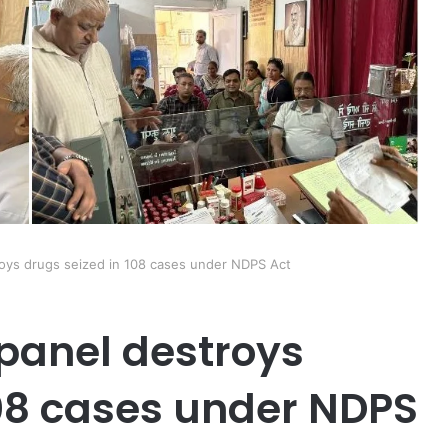
roys drugs seized in 108 cases under NDPS Act
 panel destroys
108 cases under NDPS