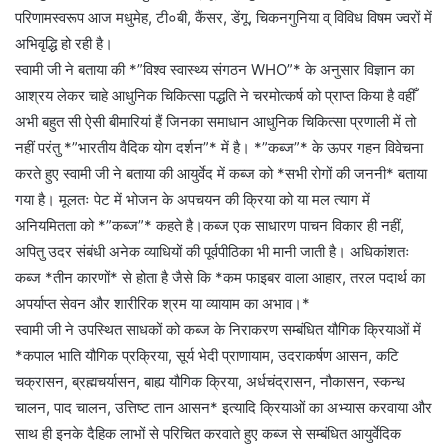
परिणामस्वरूप आज मधुमेह, टी०बी, कैंसर, डेंगू, चिकनगुनिया व् विविध विषम ज्वरों में
अभिवृद्धि हो रही है।
स्वामी जी ने बताया की *”विश्व स्वास्थ्य संगठन WHO”* के अनुसार विज्ञान का
आश्रय लेकर चाहे आधुनिक चिकित्सा पद्धति ने चरमोत्कर्ष को प्राप्त किया है वहीँ
अभी बहुत सी ऐसी बीमारियां हैं जिनका समाधान आधुनिक चिकित्सा प्रणाली में तो
नहीं परंतु *”भारतीय वैदिक योग दर्शन”* में है। *”कब्ज”* के ऊपर गहन विवेचना
करते हुए स्वामी जी ने बताया की आयुर्वेद में कब्ज को *सभी रोगों की जननी* बताया
गया है। मूलतः पेट में भोजन के अपचयन की क्रिया को या मल त्याग में
अनियमितता को *”कब्ज”* कहते है।कब्ज एक साधारण पाचन विकार ही नहीं,
अपितु उदर संबंधी अनेक व्याधियों की पूर्वपीठिका भी मानी जाती है। अधिकांशतः
कब्ज *तीन कारणों* से होता है जैसे कि *कम फाइबर वाला आहार, तरल पदार्थ का
अपर्याप्त सेवन और शारीरिक श्रम या व्यायाम का अभाव।*
स्वामी जी ने उपस्थित साधकों को कब्ज के निराकरण सम्बंधित यौगिक क्रियाओं में
*कपाल भाति यौगिक प्रक्रिया, सूर्य भेदी प्राणायाम, उदराकर्षण आसन, कटि
चक्रासन, ब्रह्मचर्यासन, बाह्य यौगिक क्रिया, अर्धचंद्रासन, नौकासन, स्कन्ध
चालन, पाद चालन, उत्तिष्ट तान आसन* इत्यादि क्रियाओं का अभ्यास करवाया और
साथ ही इनके दैहिक लाभों से परिचित करवाते हुए कब्ज से सम्बंधित आयुर्वेदिक