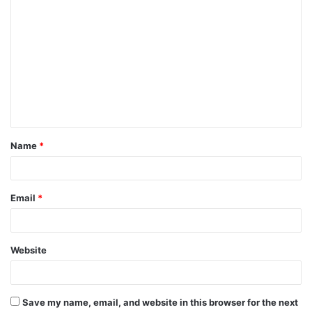
C
o
m
m
e
n
t
Name
*
*
Email
*
Website
Save my name, email, and website in this browser for the next