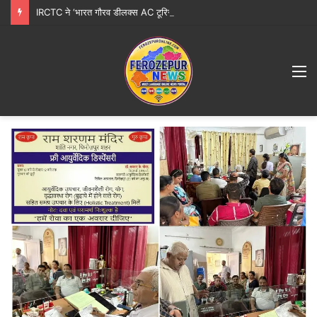
IRCTC ने ‘भारत गौरव डीलक्स AC टूरिस्ट ट्रेन’ पर शानदार ‘सप्त ज्योतिर्लिंग महायात्रा’ शुरू करने की घोषणा की
M