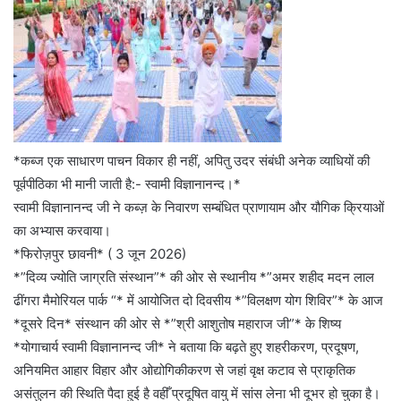
*कब्ज एक साधारण पाचन विकार ही नहीं, अपितु उदर संबंधी अनेक व्याधियों की
पूर्वपीठिका भी मानी जाती है:- स्वामी विज्ञानानन्द।*
स्वामी विज्ञानानन्द जी ने कब्ज़ के निवारण सम्बंधित प्राणायाम और यौगिक क्रियाओं
का अभ्यास करवाया।
*फिरोज़पुर छावनी* ( 3 जून 2026)
*”दिव्य ज्योति जाग्रति संस्थान”* की ओर से स्थानीय *”अमर शहीद मदन लाल
ढींगरा मैमोरियल पार्क “* में आयोजित दो दिवसीय *”विलक्षण योग शिविर”* के आज
*दूसरे दिन* संस्थान की ओर से *”श्री आशुतोष महाराज जी”* के शिष्य
*योगाचार्य स्वामी विज्ञानानन्द जी* ने बताया कि बढ़ते हुए शहरीकरण, प्रदूषण,
अनियमित आहार विहार और ओद्योगिकीकरण से जहां वृक्ष कटाव से प्राकृतिक
असंतुलन की स्थिति पैदा हुई है वहीँ प्रदूषित वायु में सांस लेना भी दूभर हो चुका है।