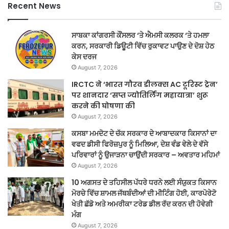
Recent News
ਸਾਬਕਾ ਕਾਂਗਰਸੀ ਕੌਂਸਲਰ ‘ਤੇ ਐਮਸੀ ਕਲਰਕ ‘ਤੇ ਹਮਲਾ
ਕਰਨ, ਸਰਕਾਰੀ ਡਿਊਟੀ ਵਿੱਚ ਰੁਕਾਵਟ ਪਾਉਣ ਦੇ ਦੋਸ਼ ਹੇਠ
ਕੇਸ ਦਰਜ
August 7, 2026
IRCTC ने ‘भारत गौरव डीलक्स AC टूरिस्ट ट्रेन’
पर शानदार ‘सप्त ज्योतिर्लिंग महायात्रा’ शुरू
करने की घोषणा की
August 7, 2026
ਕਸਬਾ ਮਮਦੋਟ ਦੇ ਚੱਕ ਸਰਕਾਰ ਦੇ ਆਬਾਦਕਾਰ ਕਿਸਾਨਾਂ ਦਾ
ਵਫਦ ਡੀਸੀ ਫਿਰੋਜ਼ਪੁਰ ਨੂੰ ਮਿਲਿਆ, ਦੇਸ਼ ਵੰਡ ਵੇਲੇ ਦੇ ਵੱਸੇ
ਪਰਿਵਾਰਾਂ ਨੂੰ ਉਜਾੜਨਾ ਚਾਉਂਦੀ ਸਰਕਾਰ – ਅਵਤਾਰ ਮਹਿਮਾਂ
August 7, 2026
10 ਅਗਸਤ ਦੇ ਤਹਿਸੀਲ ਪੱਧਰੇ ਧਰਨੇ ਲਈ ਸੰਯੁਕਤ ਕਿਸਾਨ
ਮੋਰਚੇ ਵਿੱਚ ਸ਼ਾਮਲ ਜੱਥਬੰਦੀਆਂ ਦੀ ਮੀਟਿੰਗ ਹੋਈ, ਕਾਰਪੋਰੇਟੋ
ਖੇਤੀ ਛੱਡੋ ਅਤੇ ਅਮਰੀਕਾ ਟਰੇਡ ਡੀਲ ਰੱਦ ਕਰਨ ਦੀ ਹੋਵੇਗੀ
ਮੰਗ
August 7, 2026