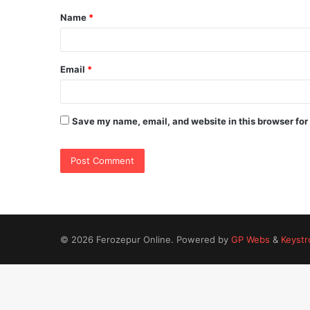
Name
*
*
Email
*
Save my name, email, and website in this browser for
© 2026 Ferozepur Online. Powered by
GP Webs
&
Keystr