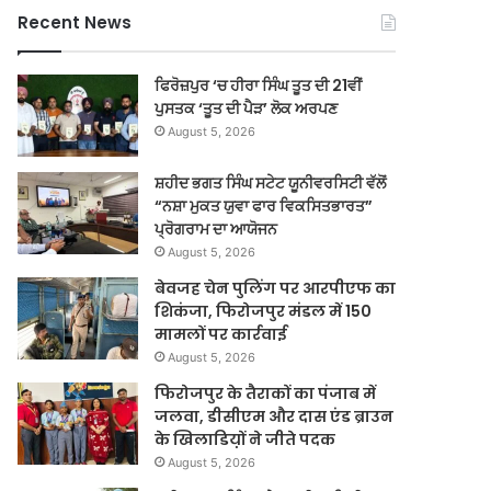
Recent News
ਫਿਰੋਜ਼ਪੁਰ ‘ਚ ਹੀਰਾ ਸਿੰਘ ਤੂਤ ਦੀ 21ਵੀਂ
ਪੁਸਤਕ ‘ਤੂਤ ਦੀ ਪੈੜ’ ਲੋਕ ਅਰਪਣ
August 5, 2026
ਸ਼ਹੀਦ ਭਗਤ ਸਿੰਘ ਸਟੇਟ ਯੂਨੀਵਰਸਿਟੀ ਵੱਲੋਂ
“ਨਸ਼ਾ ਮੁਕਤ ਯੁਵਾ ਫਾਰ ਵਿਕਸਿਤਭਾਰਤ”
ਪ੍ਰੋਗਰਾਮ ਦਾ ਆਯੋਜਨ
August 5, 2026
बेवजह चेन पुलिंग पर आरपीएफ का
शिकंजा, फिरोजपुर मंडल में 150
मामलों पर कार्रवाई
August 5, 2026
फिरोजपुर के तैराकों का पंजाब में
जलवा, डीसीएम और दास एंड ब्राउन
के खिलाडिय़ों ने जीते पदक
August 5, 2026