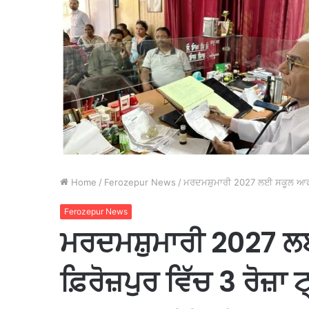
Home
/
Ferozepur News
/
ਮਰਦਮਸ਼ੁਮਾਰੀ 2027 ਲਈ ਸਕੂਲ ਆਫ ਐਮੀ
Ferozepur News
ਮਰਦਮਸ਼ੁਮਾਰੀ 2027
ਫ਼ਿਰੋਜ਼ਪੁਰ ਵਿੱਚ 3 ਰੋਜ਼ਾ 