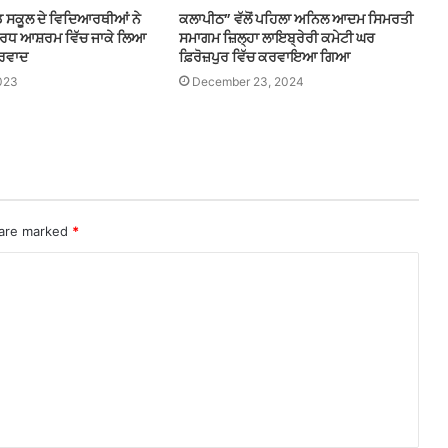
 ਸਕੂਲ ਦੇ ਵਿਦਿਆਰਥੀਆਂ ਨੇ
ਕਲਾਪੀਠ” ਵੱਲੋਂ ਪਹਿਲਾ ਅਨਿਲ ਆਦਮ ਸਿਮਰਤੀ
ਬਿਰਧ ਆਸ਼ਰਮ ਵਿੱਚ ਜਾਕੇ ਲਿਆ
ਸਮਾਗਮ ਜ਼ਿਲ੍ਹਾ ਲਾਇਬ੍ਰੇਰੀ ਕਮੇਟੀ ਘਰ
ੀਰਵਾਦ
ਫ਼ਿਰੋਜ਼ਪੁਰ ਵਿੱਚ ਕਰਵਾਇਆ ਗਿਆ
023
December 23, 2024
 are marked
*