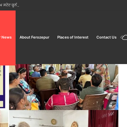
ਘ ਸਟੇਟ ਯੂਨੀਵਰਸਿਟੀ ਵੱਲੋਂ “ਨਸ਼ਾ ਮੁਕਤ ਯੁਵਾ ਫਾਰ ਵਿਕਸਿਤਭਾਰਤ” ਪ੍ਰੋਗਰਾਮ ਦਾ ਆਯੋਜਨ
r News
About Ferozepur
Places of Interest
Contact Us