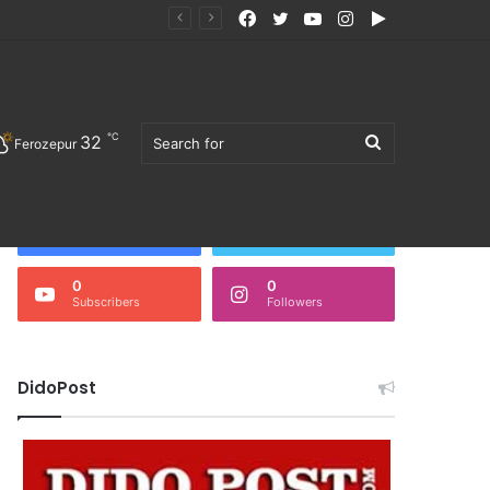
Facebook
Twitter
YouTube
Instagram
Google
Play
℃
32
Search
Ferozepur
Follow Us
3,675
0
Fans
Followers
0
0
Subscribers
Followers
for
DidoPost