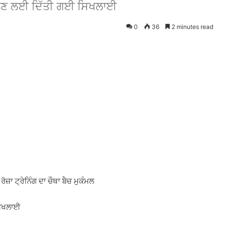
ਾਉਣ ਲਈ ਦਿੱਤੀ ਗਈ ਸਿਖਲਾਈ
0
36
2 minutes read
ਾ ਟ੍ਰੇਨਿੰਗ ਦਾ ਚੌਥਾ ਬੈਚ ਮੁਕੰਮਲ
ਸਿਖਲਾਈ