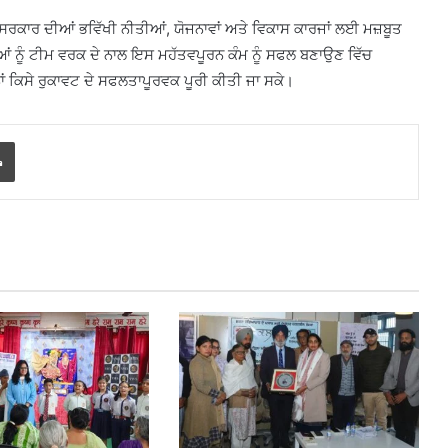
ਹੀ ਸਰਕਾਰ ਦੀਆਂ ਭਵਿੱਖੀ ਨੀਤੀਆਂ, ਯੋਜਨਾਵਾਂ ਅਤੇ ਵਿਕਾਸ ਕਾਰਜਾਂ ਲਈ ਮਜ਼ਬੂਤ
ਆਂ ਨੂੰ ਟੀਮ ਵਰਕ ਦੇ ਨਾਲ ਇਸ ਮਹੱਤਵਪੂਰਨ ਕੰਮ ਨੂੰ ਸਫਲ ਬਣਾਉਣ ਵਿੱਚ
 ਕਿਸੇ ਰੁਕਾਵਟ ਦੇ ਸਫਲਤਾਪੂਰਵਕ ਪੂਰੀ ਕੀਤੀ ਜਾ ਸਕੇ।
Print