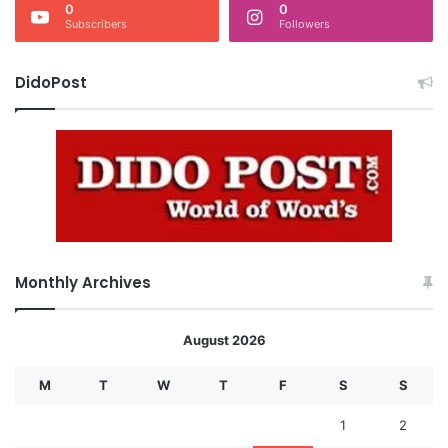
0
0
Subscribers
Followers
DidoPost
Monthly Archives
August 2026
M
T
W
T
F
S
S
1
2