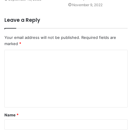
November 9, 2022
Leave a Reply
Your email address will not be published.
Required fields are
marked
*
C
o
m
m
e
n
t
Name
*
*