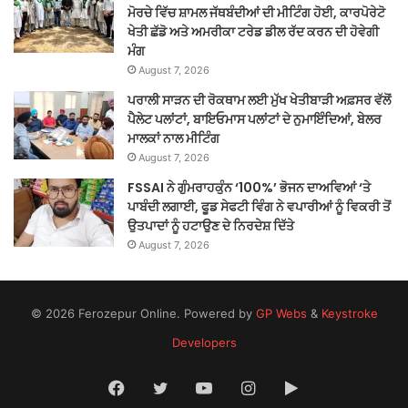
ਮੋਰਚੇ ਵਿੱਚ ਸ਼ਾਮਲ ਜੱਥਬੰਦੀਆਂ ਦੀ ਮੀਟਿੰਗ ਹੋਈ, ਕਾਰਪੋਰੇਟੋ
ਖੇਤੀ ਛੱਡੋ ਅਤੇ ਅਮਰੀਕਾ ਟਰੇਡ ਡੀਲ ਰੱਦ ਕਰਨ ਦੀ ਹੋਵੇਗੀ
ਮੰਗ
August 7, 2026
ਪਰਾਲੀ ਸਾੜਨ ਦੀ ਰੋਕਥਾਮ ਲਈ ਮੁੱਖ ਖੇਤੀਬਾੜੀ ਅਫ਼ਸਰ ਵੱਲੋਂ
ਪੈਲੇਟ ਪਲਾਂਟਾਂ, ਬਾਇਓਮਾਸ ਪਲਾਂਟਾਂ ਦੇ ਨੁਮਾਇੰਦਿਆਂ, ਬੇਲਰ
ਮਾਲਕਾਂ ਨਾਲ ਮੀਟਿੰਗ
August 7, 2026
FSSAI ਨੇ ਗੁੰਮਰਾਹਕੁੰਨ ‘100%’ ਭੋਜਨ ਦਾਅਵਿਆਂ ‘ਤੇ
ਪਾਬੰਦੀ ਲਗਾਈ, ਫੂਡ ਸੇਫਟੀ ਵਿੰਗ ਨੇ ਵਪਾਰੀਆਂ ਨੂੰ ਵਿਕਰੀ ਤੋਂ
ਉਤਪਾਦਾਂ ਨੂੰ ਹਟਾਉਣ ਦੇ ਨਿਰਦੇਸ਼ ਦਿੱਤੇ
August 7, 2026
© 2026 Ferozepur Online. Powered by
GP Webs
&
Keystroke
Developers
Facebook
Twitter
YouTube
Instagram
Google