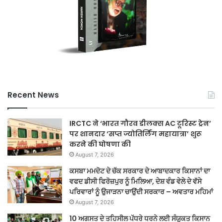
Recent News
IRCTC ने ‘भारत गौरव डीलक्स AC टूरिस्ट ट्रेन’
पर शानदार ‘सप्त ज्योतिर्लिंग महायात्रा’ शुरू
करने की घोषणा की
August 7, 2026
ਕਸਬਾ ਮਮਦੋਟ ਦੇ ਚੱਕ ਸਰਕਾਰ ਦੇ ਆਬਾਦਕਾਰ ਕਿਸਾਨਾਂ ਦਾ
ਵਫਦ ਡੀਸੀ ਫਿਰੋਜ਼ਪੁਰ ਨੂੰ ਮਿਲਿਆ, ਦੇਸ਼ ਵੰਡ ਵੇਲੇ ਦੇ ਵੱਸੇ
ਪਰਿਵਾਰਾਂ ਨੂੰ ਉਜਾੜਨਾ ਚਾਉਂਦੀ ਸਰਕਾਰ – ਅਵਤਾਰ ਮਹਿਮਾਂ
August 7, 2026
10 ਅਗਸਤ ਦੇ ਤਹਿਸੀਲ ਪੱਧਰੇ ਧਰਨੇ ਲਈ ਸੰਯੁਕਤ ਕਿਸਾਨ