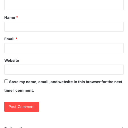
n
t
Name
*
*
Email
*
Website
Save my name, email, and website in this browser for the next
time I comment.