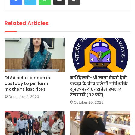
Related Articles
DLSA helps person in
नई दिल्ली-श्री माता वैष्णो देवी
custody to perform
कटड़ा के बीच चलेगी गति शक्ति
mother’s last rites
सुपरफास्ट एक्सप्रेस स्पेशल
रेलगाड़ी (02 फेरे)
December 1, 2023
October 20, 2023