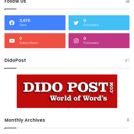
Follow Us
3,676
0
Fans
Followers
0
0
Subscribers
Followers
DidoPost
Monthly Archives