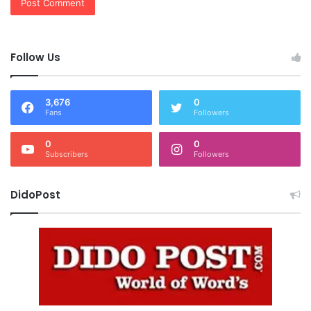
Follow Us
3,676
0
Fans
Followers
0
0
Subscribers
Followers
DidoPost