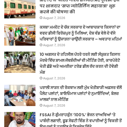
पर शानदार ‘सप्त ज्योतिर्लिंग महायात्रा’ शुरू
करने की घोषणा की
August 7, 2026
ਕਸਬਾ ਮਮਦੋਟ ਦੇ ਚੱਕ ਸਰਕਾਰ ਦੇ ਆਬਾਦਕਾਰ ਕਿਸਾਨਾਂ ਦਾ
ਵਫਦ ਡੀਸੀ ਫਿਰੋਜ਼ਪੁਰ ਨੂੰ ਮਿਲਿਆ, ਦੇਸ਼ ਵੰਡ ਵੇਲੇ ਦੇ ਵੱਸੇ
ਪਰਿਵਾਰਾਂ ਨੂੰ ਉਜਾੜਨਾ ਚਾਉਂਦੀ ਸਰਕਾਰ – ਅਵਤਾਰ ਮਹਿਮਾਂ
August 7, 2026
10 ਅਗਸਤ ਦੇ ਤਹਿਸੀਲ ਪੱਧਰੇ ਧਰਨੇ ਲਈ ਸੰਯੁਕਤ ਕਿਸਾਨ
ਮੋਰਚੇ ਵਿੱਚ ਸ਼ਾਮਲ ਜੱਥਬੰਦੀਆਂ ਦੀ ਮੀਟਿੰਗ ਹੋਈ, ਕਾਰਪੋਰੇਟੋ
ਖੇਤੀ ਛੱਡੋ ਅਤੇ ਅਮਰੀਕਾ ਟਰੇਡ ਡੀਲ ਰੱਦ ਕਰਨ ਦੀ ਹੋਵੇਗੀ
ਮੰਗ
August 7, 2026
ਪਰਾਲੀ ਸਾੜਨ ਦੀ ਰੋਕਥਾਮ ਲਈ ਮੁੱਖ ਖੇਤੀਬਾੜੀ ਅਫ਼ਸਰ ਵੱਲੋਂ
ਪੈਲੇਟ ਪਲਾਂਟਾਂ, ਬਾਇਓਮਾਸ ਪਲਾਂਟਾਂ ਦੇ ਨੁਮਾਇੰਦਿਆਂ, ਬੇਲਰ
ਮਾਲਕਾਂ ਨਾਲ ਮੀਟਿੰਗ
August 7, 2026
FSSAI ਨੇ ਗੁੰਮਰਾਹਕੁੰਨ ‘100%’ ਭੋਜਨ ਦਾਅਵਿਆਂ ‘ਤੇ
ਪਾਬੰਦੀ ਲਗਾਈ, ਫੂਡ ਸੇਫਟੀ ਵਿੰਗ ਨੇ ਵਪਾਰੀਆਂ ਨੂੰ ਵਿਕਰੀ ਤੋਂ
ਉਤਪਾਦਾਂ ਨੂੰ ਹਟਾਉਣ ਦੇ ਨਿਰਦੇਸ਼ ਦਿੱਤੇ