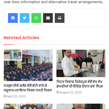
real-time information and alternative travel arrangements.
WhatsApp
Share via Email
Print
Related Articles
ਸਿਹਤ ਵਿਭਾਗ ਫਿਰੋਜ਼ਪੁਰ ਵੱਲੋਂ ਵੱਖ ਵੱਖ
ਸਤਲੁਜ ਈਕੋ ਕਲੱਬ ਵੱਲੋਂ ਗੱਟੀ ਰਾਜੋ ਕੇ
ਡੇਅਰੀਆਂ ਦੀ ਚੈਕਿੰਗ ਦੌਰਾਨ ਭਰੇ ਸੈਂਪਲ
ਸਕੂਲ’ਚ ਮਨਾਇਆ ਵਿਸ਼ਵ ਧਰਤੀ ਦਿਵਸ
August 22, 2022
April 22, 2023