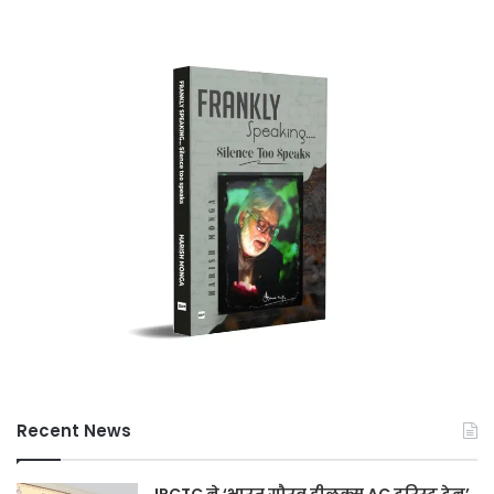
Recent News
IRCTC ने ‘भारत गौरव डीलक्स AC टूरिस्ट ट्रेन’