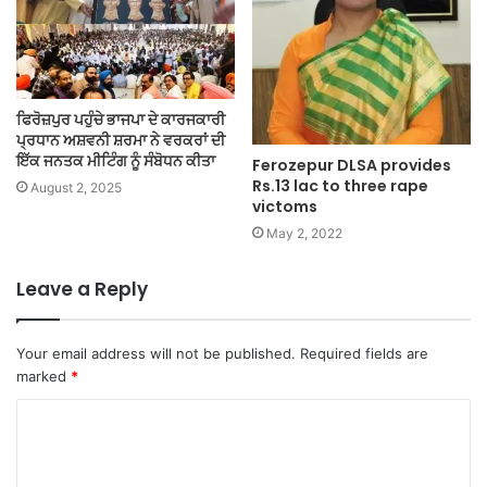
ਫਿਰੋਜ਼ਪੁਰ ਪਹੁੰਚੇ ਭਾਜਪਾ ਦੇ ਕਾਰਜਕਾਰੀ
ਪ੍ਰਧਾਨ ਅਸ਼ਵਨੀ ਸ਼ਰਮਾ ਨੇ ਵਰਕਰਾਂ ਦੀ
ਇੱਕ ਜਨਤਕ ਮੀਟਿੰਗ ਨੂੰ ਸੰਬੋਧਨ ਕੀਤਾ
Ferozepur DLSA provides
Rs.13 lac to three rape
August 2, 2025
victoms
May 2, 2022
Leave a Reply
Your email address will not be published.
Required fields are
marked
*
C
o
m