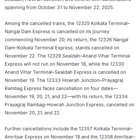
spanning from October 31 to November 22, 2025.
Among the
cancelled
trains, the 12325
Kolkata
Terminal–
Nangal Dam Express is
cancelled
on its journey
commencing November 20; its return, the 12326 Nangal
Dam–Kolkata Terminal Express, stands
cancelled
on
November 22. The 12329
Sealdah
–Anand Vihar Terminal
Express will not run on November 18, while the 12330
Anand Vihar Terminal–Sealdah Express is
cancelled
on
November 19. The 12333 Howrah Junction–
Prayagraj
Rambag Express faces cancellation on four dates—
November 19, 20, 21, and 22—with its return, the 12334
Prayagraj
Rambag
–Howrah Junction Express,
cancelled
on
November 20, 21, and 22.
Further cancellations include the 12357
Kolkata
Terminal–
Amritsar Express on November 18 and the 12358 Amritsar–