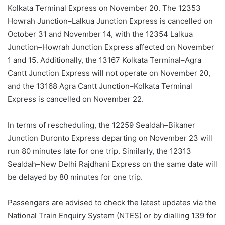
Kolkata Terminal Express on November 20. The 12353
Howrah Junction–Lalkua Junction Express is
cancelled
on
October 31 and November 14, with the 12354 Lalkua
Junction–Howrah Junction Express affected on November
1 and 15. Additionally, the 13167
Kolkata
Terminal–Agra
Cantt Junction Express will not operate on November 20,
and the 13168 Agra Cantt Junction–Kolkata Terminal
Express is
cancelled
on November 22.
In terms of rescheduling, the 12259
Sealdah
–Bikaner
Junction Duronto Express departing on November 23 will
run 80 minutes late for one trip. Similarly, the 12313
Sealdah
–New Delhi Rajdhani Express on the same date will
be delayed by 80 minutes for one trip.
Passengers are advised to check the latest updates via the
National Train
Enquiry
System (
NTES
) or by
dialling
139 for