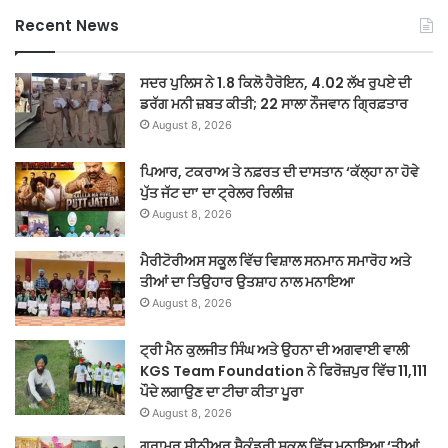
Recent News
ਸਦਰ ਪੁਲਿਸ ਨੇ 1.8 ਕਿਲੋ ਹੈਰੋਇਨ, 4.02 ਲੱਖ ਰੁਪਏ ਦੀ
ਡਰੱਗ ਮਨੀ ਜ਼ਬਤ ਕੀਤੀ; 22 ਸਾਲਾ ਨੌਜਵਾਨ ਗ੍ਰਿਫ਼ਤਾਰ
August 8, 2026
ਪਿਆਰ, ਟਕਰਾਅ ਤੇ ਨਫ਼ਰਤ ਦੀ ਦਾਸਤਾਨ ‘ਕੱਲ੍ਹਾ ਨਾ ਹੋਵੇ
ਪੁੱਤ ਜੱਟ ਦਾ’ ਦਾ ਟ੍ਰੇਲਰ ਰਿਲੀਜ਼
August 8, 2026
ਮੈਰੀਟੋਰੀਅਸ ਸਕੂਲ ਵਿੱਚ ਵਿਸ਼ਾਲ ਸਨਮਾਨ ਸਮਾਰੋਹ ਅਤੇ
ਤੀਆਂ ਦਾ ਤਿਉਹਾਰ ਉਤਸ਼ਾਹ ਨਾਲ ਮਨਾਇਆ
August 8, 2026
ਟ੍ਰੀ ਮੈਨ ਕੁਲਜੀਤ ਸਿੰਘ ਅਤੇ ਉਹਨਾ ਦੀ ਅਗਵਾਈ ਵਾਲੀ
KGS Team Foundation ਨੇ ਫਿਰੋਜ਼ਪੁਰ ਵਿੱਚ 11,111
ਪੌਦੇ ਲਗਾਉਣ ਦਾ ਟੀਚਾ ਕੀਤਾ ਪੂਰਾ
August 8, 2026
ਗਰਾਮਰ ਸੀਨੀਅਰ ਸੈਕੰਡਰੀ ਸਕੂਲ ਵਿੱਚ ਮਨਾਇਆ ‘ਤੀਆਂ