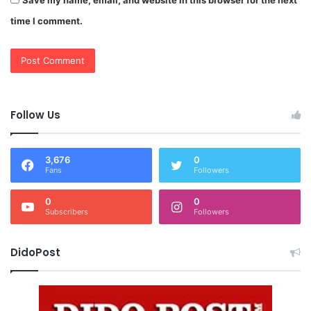
Save my name, email, and website in this browser for the next
time I comment.
Follow Us
3,676
0
Fans
Followers
0
0
Subscribers
Followers
DidoPost