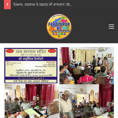
ਪਿਆਰ, ਟਕਰਾਅ ਤੇ ਨਫ਼ਰਤ ਦੀ ਦਾਸਤਾਨ ‘ਕੱਲ੍ਹਾ ਨਾ ਹੋਵੇ ਪੁੱਤ ਜੱਟ ਦਾ’ ਦਾ ਟ੍ਰੇਲਰ ਰਿਲੀਜ਼
M