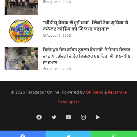
August 6, 2026
“बीडीयू बैठक में हुई चर्चा : मिनी रेक सुविधा से
कंटेनर लोडिंग को मिलेगा बढ़ावा।”
August 6, 2026
ਫਿਰੋਜ਼ਪੁਰ ਵਿੱਚ ਕਥਿਤ ਨੂਡਲਜ਼ ਫੈਕਟਰੀ ‘ਤੇ ਸਿਹਤ ਵਿਭਾਗ
ਦਾ ਛਾਪਾ, ਗੰਦਗੀ ਦੇ ਢੇਰ ਵਿਚਕਾਰ ਬਣ ਰਿਹਾ ਸੀ ਖਾਣ-ਪੀਣ
ਦਾ ਸਮਾਨ
August 6, 2026
© 2026 Ferozepur Online. Powered by
GP Webs
&
Keystroke
Developers
Facebook
Twitter
YouTube
Instagram
Google
Play