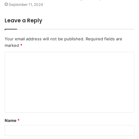
September 11, 2024
Leave a Reply
Your email address will not be published.
Required fields are
marked
*
C
o
m
m
e
n
t
Name
*
*