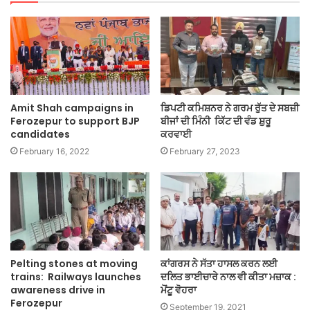
Amit Shah campaigns in
ਡਿਪਟੀ ਕਮਿਸ਼ਨਰ ਨੇ ਗਰਮ ਰੁੱਤ ਦੇ ਸਬਜ਼ੀ
Ferozepur to support BJP
ਬੀਜਾਂ ਦੀ ਮਿੰਨੀ ਕਿੱਟ ਦੀ ਵੰਡ ਸ਼ੁਰੂ
candidates
ਕਰਵਾਈ
February 16, 2022
February 27, 2023
Pelting stones at moving
ਕਾਂਗਰਸ ਨੇ ਸੱਤਾ ਹਾਸਲ ਕਰਨ ਲਈ
trains: Railways launches
ਦਲਿਤ ਭਾਈਚਾਰੇ ਨਾਲ ਵੀ ਕੀਤਾ ਮਜ਼ਾਕ :
awareness drive in
ਮੋਂਟੂ ਵੋਹਰਾ
Ferozepur
September 19, 2021