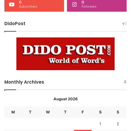
0
0
Subscribers
Followers
DidoPost
Monthly Archives
August 2026
M
T
W
T
F
S
S
1
2