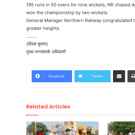
195 runs in 50 overs for nine wickets, NR chased do
won the championship by two wickets.
General Manager Northern Railway congratulated 
greater heights.
………
(दीपक कुमार)
मुख्य जनसम्पर्क अधिकारी
Share via Email
Facebook
Twitter
Related Articles