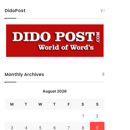
DidoPost
Monthly Archives
August 2026
M
T
W
T
F
S
S
1
2
3
4
5
6
7
8
9