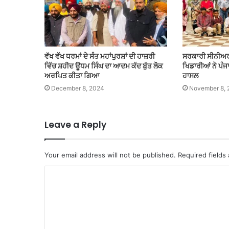
ਵੱਖ ਵੱਖ ਧਰਮਾਂ ਦੇ ਸੰਤ ਮਹਾਂਪੁਰਸ਼ਾਂ ਦੀ ਹਾਜ਼ਰੀ
ਸਰਕਾਰੀ ਸੀਨੀਅਰ 
ਵਿੱਚ ਸ਼ਹੀਦ ਊਧਮ ਸਿੰਘ ਦਾ ਆਦਮ ਕੱਦ ਬੁੱਤ ਲੋਕ
ਖਿਡਾਰੀਆਂ ਨੇ ਪੰਜ
ਅਰਪਿਤ ਕੀਤਾ ਗਿਆ
ਹਾਸਲ
December 8, 2024
November 8, 
Leave a Reply
Your email address will not be published.
Required fields
C
o
m
m