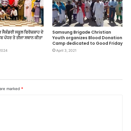
ਸੈਕੰਡਰੀ ਸਕੂਲ ਫਿਰੋਜ਼ਸ਼ਾਹ ਦੇ
Samsung Brigade Christian
ਾਬ ਪੱਧਰ ਤੇ ਤੀਜਾ ਸਥਾਨ ਕੀਤਾ
Youth organizes Blood Donation
Camp dedicated to Good Friday
2024
April 3, 2021
 are marked
*