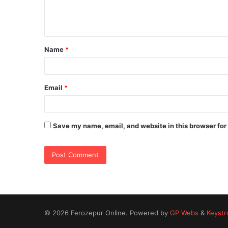
e
n
t
Name
*
*
Email
*
Save my name, email, and website in this browser for
© 2026 Ferozepur Online. Powered by
GP Webs
&
Keystr