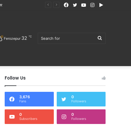
Facebook
Twitter
YouTube
Instagram
Google
Play
℃
32
Search
Ferozepur
Follow Us
for
3,676
0
Fans
Followers
0
0
Subscribers
Followers