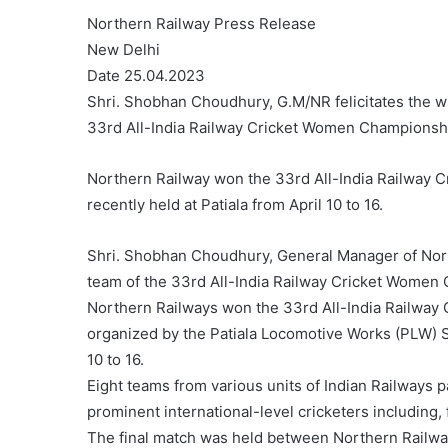
Northern Railway Press Release
New Delhi
Date 25.04.2023
Shri. Shobhan Choudhury, G.M/NR felicitates the w
33rd All-India Railway Cricket Women Champions
Northern Railway won the 33rd All-India Railway
recently held at Patiala from April 10 to 16.
Shri. Shobhan Choudhury, General Manager of Nort
team of the 33rd All-India Railway Cricket Women
Northern Railways won the 33rd All-India Railwa
organized by the Patiala Locomotive Works (PLW) S
10 to 16.
Eight teams from various units of Indian Railways 
prominent international-level cricketers including, 
The final match was held between Northern Railwa