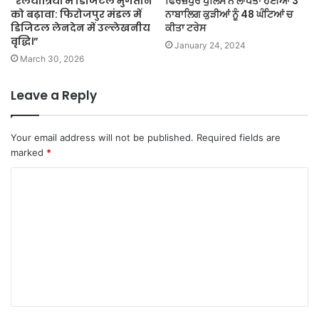
“रेलयात्रियों में डिजिटल भुगतान
ਫਿਰੋਜ਼ਪੁਰ ਪੁਲਿਸ ਨੇ ਲਾਪਤਾ ਹੋਈਆਂ 3
को बढ़ावा: फिरोजपुर मंडल में
ਨਾਬਾਲਿਗ ਕੁੜੀਆਂ ਨੂੰ 48 ਘੰਟਿਆਂ ਚ
डिजिटल लेनदेन में उल्लेखनीय
ਕੀਤਾ ਟਰੇਸ
वृद्धि।”
January 24, 2024
March 30, 2026
Leave a Reply
Your email address will not be published.
Required fields are
marked
*
C
o
m
m
e
n
t