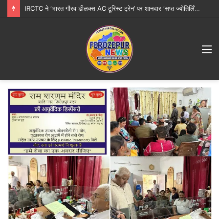
IRCTC ने ‘भारत गौरव डीलक्स AC टूरिस्ट ट्रेन’ पर शानदार ‘सप्त ज्योतिर्लिंग महायात्रा’ शुरू करने की घोषणा की
M