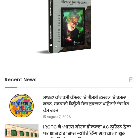
Recent News
ਸਾਬਕਾ ਕਾਂਗਰਸੀ ਕੌਂਸਲਰ ‘ਤੇ ਐਮਸੀ ਕਲਰਕ ‘ਤੇ ਹਮਲਾ
ਕਰਨ, ਸਰਕਾਰੀ ਡਿਊਟੀ ਵਿੱਚ ਰੁਕਾਵਟ ਪਾਉਣ ਦੇ ਦੋਸ਼ ਹੇਠ
ਕੇਸ ਦਰਜ
August 7, 2026
IRCTC ने ‘भारत गौरव डीलक्स AC टूरिस्ट ट्रेन’
पर शानदार ‘सप्त ज्योतिर्लिंग महायात्रा’ शुरू