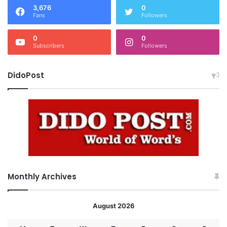
3,676
0
Fans
Followers
0
0
Subscribers
Followers
DidoPost
Monthly Archives
August 2026