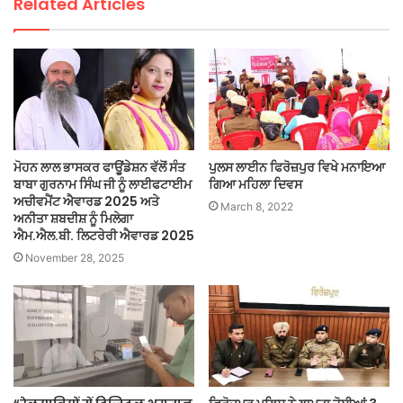
Related Articles
ਮੋਹਨ ਲਾਲ ਭਾਸਕਰ ਫਾਊਂਡੇਸ਼ਨ ਵੱਲੋਂ ਸੰਤ
ਪੁਲਸ ਲਾਈਨ ਫਿਰੋਜ਼ਪੁਰ ਵਿਖੇ ਮਨਾਇਆ
ਬਾਬਾ ਗੁਰਨਾਮ ਸਿੰਘ ਜੀ ਨੂੰ ਲਾਈਫਟਾਈਮ
ਗਿਆ ਮਹਿਲਾ ਦਿਵਸ
ਅਚੀਵਮੈਂਟ ਐਵਾਰਡ 2025 ਅਤੇ
March 8, 2022
ਅਨੀਤਾ ਸ਼ਬਦੀਸ਼ ਨੂੰ ਮਿਲੇਗਾ
ਐਮ.ਐਲ.ਬੀ. ਲਿਟਰੇਰੀ ਐਵਾਰਡ 2025
November 28, 2025