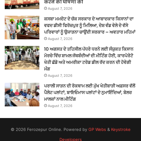
करने की घोषणा की
August 7, 2026
ਕਸਬਾ ਮਮਦੋਟ ਦੇ ਚੱਕ ਸਰਕਾਰ ਦੇ ਆਬਾਦਕਾਰ ਕਿਸਾਨਾਂ ਦਾ
ਵਫਦ ਡੀਸੀ ਫਿਰੋਜ਼ਪੁਰ ਨੂੰ ਮਿਲਿਆ, ਦੇਸ਼ ਵੰਡ ਵੇਲੇ ਦੇ ਵੱਸੇ
ਪਰਿਵਾਰਾਂ ਨੂੰ ਉਜਾੜਨਾ ਚਾਉਂਦੀ ਸਰਕਾਰ – ਅਵਤਾਰ ਮਹਿਮਾਂ
August 7, 2026
10 ਅਗਸਤ ਦੇ ਤਹਿਸੀਲ ਪੱਧਰੇ ਧਰਨੇ ਲਈ ਸੰਯੁਕਤ ਕਿਸਾਨ
ਮੋਰਚੇ ਵਿੱਚ ਸ਼ਾਮਲ ਜੱਥਬੰਦੀਆਂ ਦੀ ਮੀਟਿੰਗ ਹੋਈ, ਕਾਰਪੋਰੇਟੋ
ਖੇਤੀ ਛੱਡੋ ਅਤੇ ਅਮਰੀਕਾ ਟਰੇਡ ਡੀਲ ਰੱਦ ਕਰਨ ਦੀ ਹੋਵੇਗੀ
ਮੰਗ
August 7, 2026
ਪਰਾਲੀ ਸਾੜਨ ਦੀ ਰੋਕਥਾਮ ਲਈ ਮੁੱਖ ਖੇਤੀਬਾੜੀ ਅਫ਼ਸਰ ਵੱਲੋਂ
ਪੈਲੇਟ ਪਲਾਂਟਾਂ, ਬਾਇਓਮਾਸ ਪਲਾਂਟਾਂ ਦੇ ਨੁਮਾਇੰਦਿਆਂ, ਬੇਲਰ
ਮਾਲਕਾਂ ਨਾਲ ਮੀਟਿੰਗ
August 7, 2026
© 2026 Ferozepur Online. Powered by
GP Webs
&
Keystroke
Developers