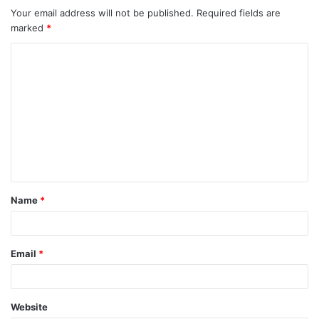
Your email address will not be published.
Required fields are
marked
*
C
o
m
m
e
n
t
Name
*
*
Email
*
Website