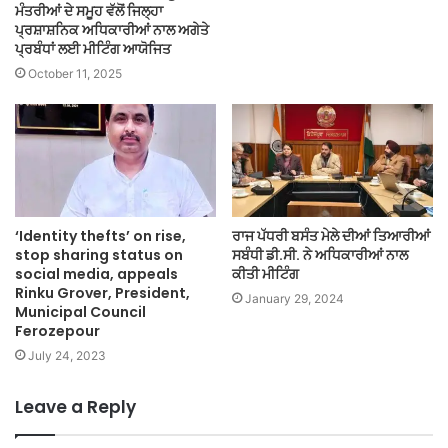
ਮੰਤਰੀਆਂ ਦੇ ਸਮੂਹ ਵੱਲੋਂ ਜਿਲ੍ਹਾ
ਪ੍ਰਸ਼ਾਸ਼ਨਿਕ ਅਧਿਕਾਰੀਆਂ ਨਾਲ ਅਗੇਤੇ
ਪ੍ਰਬੰਧਾਂ ਲਈ ਮੀਟਿੰਗ ਆਯੋਜਿਤ
October 11, 2025
‘Identity thefts’ on rise,
ਰਾਜ ਪੱਧਰੀ ਬਸੰਤ ਮੇਲੇ ਦੀਆਂ ਤਿਆਰੀਆਂ
stop sharing status on
ਸਬੰਧੀ ਡੀ.ਸੀ. ਨੇ ਅਧਿਕਾਰੀਆਂ ਨਾਲ
social media, appeals
ਕੀਤੀ ਮੀਟਿੰਗ
Rinku Grover, President,
January 29, 2024
Municipal Council
Ferozepour
July 24, 2023
Leave a Reply