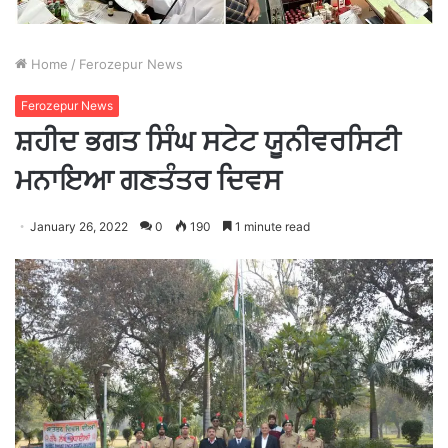
Home
/
Ferozepur News
Ferozepur News
ਸ਼ਹੀਦ ਭਗਤ ਸਿੰਘ ਸਟੇਟ ਯੂਨੀਵਰਸਿਟੀ
ਮਨਾਇਆ ਗਣਤੰਤਰ ਦਿਵਸ
January 26, 2022
0
190
1 minute read