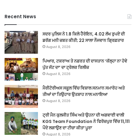
Recent News
ਸਦਰ ਪੁਲਿਸ ਨੇ 1.8 ਕਿਲੋ ਹੈਰੋਇਨ, 4.02 ਲੱਖ ਰੁਪਏ ਦੀ
ਡਰੱਗ ਮਨੀ ਜ਼ਬਤ ਕੀਤੀ; 22 ਸਾਲਾ ਨੌਜਵਾਨ ਗ੍ਰਿਫ਼ਤਾਰ
August 8, 2026
ਪਿਆਰ, ਟਕਰਾਅ ਤੇ ਨਫ਼ਰਤ ਦੀ ਦਾਸਤਾਨ ‘ਕੱਲ੍ਹਾ ਨਾ ਹੋਵੇ
ਪੁੱਤ ਜੱਟ ਦਾ’ ਦਾ ਟ੍ਰੇਲਰ ਰਿਲੀਜ਼
August 8, 2026
ਮੈਰੀਟੋਰੀਅਸ ਸਕੂਲ ਵਿੱਚ ਵਿਸ਼ਾਲ ਸਨਮਾਨ ਸਮਾਰੋਹ ਅਤੇ
ਤੀਆਂ ਦਾ ਤਿਉਹਾਰ ਉਤਸ਼ਾਹ ਨਾਲ ਮਨਾਇਆ
August 8, 2026
ਟ੍ਰੀ ਮੈਨ ਕੁਲਜੀਤ ਸਿੰਘ ਅਤੇ ਉਹਨਾ ਦੀ ਅਗਵਾਈ ਵਾਲੀ
KGS Team Foundation ਨੇ ਫਿਰੋਜ਼ਪੁਰ ਵਿੱਚ 11,111
ਪੌਦੇ ਲਗਾਉਣ ਦਾ ਟੀਚਾ ਕੀਤਾ ਪੂਰਾ
August 8, 2026