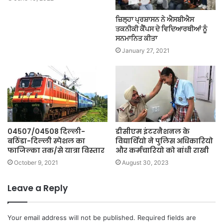
ਜ਼ਿਲ੍ਹਾ ਪ੍ਰਸ਼ਾਸਨ ਨੇ ਐਸਬੀਐਸ
ਤਕਨੀਕੀ ਕੈਂਪਸ ਦੇ ਵਿਦਿਆਰਥੀਆਂ ਨੂੰ
ਸਨਮਾਨਿਤ ਕੀਤਾ
January 27, 2021
04507/04508 दिल्ली-
डीसीएम इंटरनैशनल के
बठिंडा-दिल्ली स्पेशल का
विद्यार्थियो ने पुलिस अधिकारियो
फाजिल्का तक/से यात्रा विस्तार
और कर्मचारियो को बांधी राखी
October 9, 2021
August 30, 2023
Leave a Reply
Your email address will not be published.
Required fields are