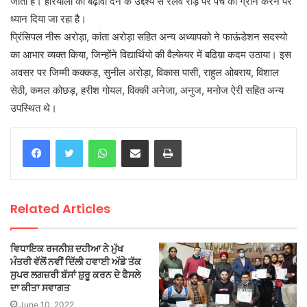
जाती है। हरियाली को बढ़ावा देने के उद्देश्य से रेलवे रोड़ पर पैच को ग्रीन करने पर
ध्यान दिया जा रहा है।
प्रिंसिपल नीरू अरोड़ा, कांता अरोड़ा सहित अन्य अध्यापको ने फाऊंडेशन सदस्यो
का आभार व्यक्त किया, जिन्होंने विद्यार्थियो की वैल्फेयर में बढिय़ा कदम उठाया। इस
अवसर पर जिम्मी कक्कड़, सुनील अरोड़ा, विकास पासी, राहुल ओबराय, विशाल
सेठी, कमल कोछड़, हरीश गोयल, विक्की अनेजा, अनुज, मनोज ऐरी सहित अन्य
उपस्थित थे।
WhatsApp
Share via Email
Print
Related Articles
ਵਿਧਾਇਕ ਰਜਨੀਸ਼ ਦਹੀਆ ਨੇ ਮੁੱਖ
ਮੰਤਰੀ ਵੱਲੋਂ ਨਵੀਂ ਦਿੱਲੀ ਹਵਾਈ ਅੱਡੇ ਤੱਕ
ਸੁਪਰ ਲਗਜ਼ਰੀ ਬੱਸਾਂ ਸ਼ੁਰੂ ਕਰਨ ਦੇ ਫੈਸਲੇ
ਦਾ ਕੀਤਾ ਸਵਾਗਤ
June 10, 2022