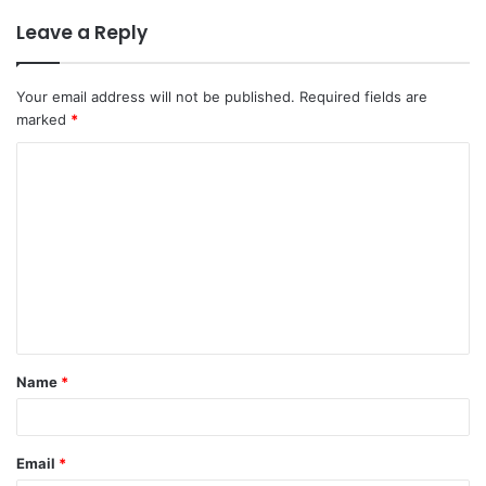
Leave a Reply
Your email address will not be published.
Required fields are
marked
*
C
o
m
m
e
n
t
Name
*
*
Email
*