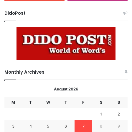
DidoPost
Monthly Archives
August 2026
M
T
W
T
F
S
S
1
2
3
4
5
6
7
8
9