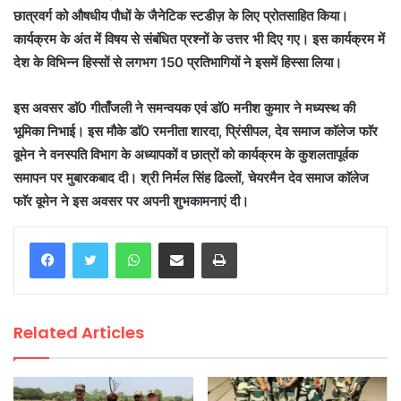
छात्रवर्ग
को
औषधीय
पौधों
के
जैनेटिक
स्टडीज़
के
लिए
प्रोतसाहित
किया।
कार्यक्रम
के
अंत
में
विषय
से
संबंधित
प्रश्नों
के
उत्तर
भी
दिए
गए।
इस
कार्यक्रम
में
देश
के
विभिन्न
हिस्सों
से
लगभग
150
प्रतिभागियों
ने
इसमें
हिस्सा
लिया।
इस
अवसर
डाॅ
0
गीताँजली
ने
समन्वयक
एवं
डाॅ
0
मनीश
कुमार
ने
मध्यस्थ
की
भूमिका
निभाई।
इस
मौके
डाॅ
0
रमनीता
शारदा
,
प्रिंसीपल
,
देव
समाज
काॅलेज
फाॅर
वूमेन
ने
वनस्पति
विभाग
के
अध्यापकों
व
छात्रों
को
कार्यक्रम
के
कुशलतापूर्वक
समापन
पर
मुबारकबाद
दी।
श्री
निर्मल
सिंह
ढिल्लों
,
चेयरमैन
देव
समाज
काॅलेज
फाॅर
वूमेन
ने
इस
अवसर
पर
अपनी
शुभकामनाएं
दी।
WhatsApp
Share via Email
Print
Related Articles