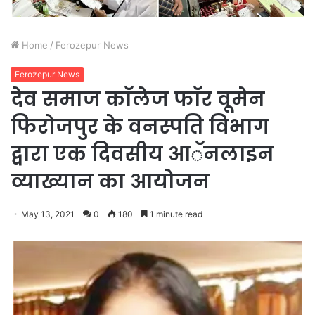
Home
/
Ferozepur News
Ferozepur News
देव समाज काॅलेज फाॅर वूमेन
फिरोजपुर के वनस्पति विभाग
द्वारा एक दिवसीय आॅनलाइन
व्याख्यान का आयोजन
May 13, 2021
0
180
1 minute read