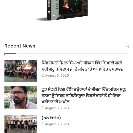
Recent News
ਪਿੰਡ ਬੱਧਨੀ ਜੈਮਲ ਸਿੰਘ ਅਤੇ ਢੀਂਡਸਾ ਵਿੱਚ ਦਿਖਾਈ ਗਈ
ਸ੍ਰੀ ਗੁਰੂ ਰਵਿਦਾਸ ਜੀ ਦੇ ਜੀਵਨ ‘ਤੇ ਆਧਾਰਿਤ ਦਸਤਾਵੇਜ਼ੀ
August 6, 2026
ਫੂਡ ਸੇਫਟੀ ਵਿੰਗ ਵੱਲੋਂ ਤਿਉਹਾਰਾਂ ਦੇ ਸੀਜ਼ਨ ਵਿੱਚ ਮੁਹਿੰਮ ਸ਼ੁਰੂ;
ਜਨਤਾ ਨੂੰ ਸਿਰਫ਼ ਲਾਇਸੰਸਸ਼ੁਦਾ ਵਿਕਰੇਤਾਵਾਂ ਤੋਂ ਹੀ ਭੋਜਨ
ਖਰੀਦਣ ਦੀ ਅਪੀਲ
August 6, 2026
(no title)
August 6, 2026