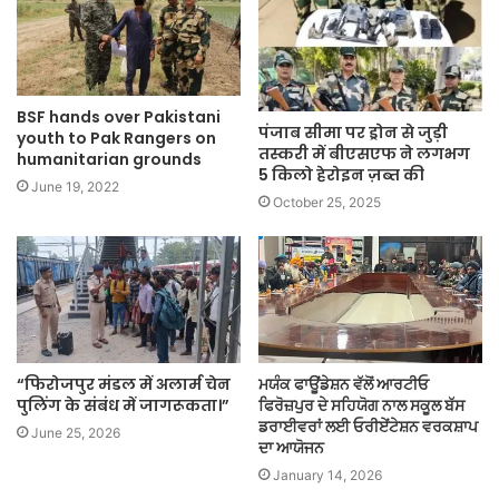
BSF hands over Pakistani
पंजाब सीमा पर ड्रोन से जुड़ी
youth to Pak Rangers on
तस्करी में बीएसएफ ने लगभग
humanitarian grounds
5 किलो हेरोइन ज़ब्त की
June 19, 2022
October 25, 2025
“फिरोजपुर मंडल में अलार्म चेन
ਮਯੰਕ ਫਾਊਂਡੇਸ਼ਨ ਵੱਲੋਂ ਆਰਟੀਓ
पुलिंग के संबंध में जागरूकता।”
ਫਿਰੋਜ਼ਪੁਰ ਦੇ ਸਹਿਯੋਗ ਨਾਲ ਸਕੂਲ ਬੱਸ
ਡਰਾਈਵਰਾਂ ਲਈ ਓਰੀਏਂਟੇਸ਼ਨ ਵਰਕਸ਼ਾਪ
June 25, 2026
ਦਾ ਆਯੋਜਨ
January 14, 2026