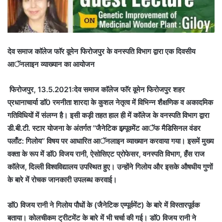
देव
समाज
काॅलेज
फाॅर
वूमेन
फिरोजपुर
के
वनस्पति
विभाग
द्वारा
एक
दिवसीय
आॅनलाइन
व्याख्यान
का
आयोजन
फिरोजपुर, 13.5.2021:देव
समाज
काॅलेज
फाॅर
वूमेन
फिरोजपुर
शहर
प्रधानाचार्या
डाॅ
0
रमनीता
शारदा
के
कुशल
नेतृत्व
में
विभिन्न
शैक्षणिक
व
अकादमिक
गतिविधियों
में
संलग्न
है।
इसी
कड़ी
तहत
हाल
ही
में
काॅलेज
के
वनस्पति
विभाग
द्वारा
डी
.
बी
.
टी
.
स्टार
योजना
के
अंतर्गत
’’
जैनेटिक
इम्र्पूवमेंट
आॅफ
मैडिसिनल
वंडर
पलाँट
:
गिलोय
’’
विषय
पर
आधारित
आॅनलाइन
व्याख्यान
करवाया
गया।
इसमें
मुख्य
वक्ता
के
रूप
में
डाॅ
0
विजय
रानी
,
ऐसोसिएट
प्रोफेसर
,
वनस्पति
विभाग
,
हँस
राज
काॅलेज
,
दिल्ली
विश्वविद्यालय
उपस्थित
हुए।
उन्होंने
गिलोय
और
इसके
औषधीय
गुणों
के
बारे
में
रोचक
जानकारी
उपलब्ध
करवाई।
डाॅ
0
विजय
रानी
ने
गिलोय
पौधों
के
(
जैनेटिक
एम्पूर्वमेंट
)
के
बारे
में
विस्तारपूर्वक
बताया।
कोलचीकम
ट्रीटमेंट
के
बारे
में
भी
चर्चा
की
गई।
डाॅ
0
विजय
रानी
ने