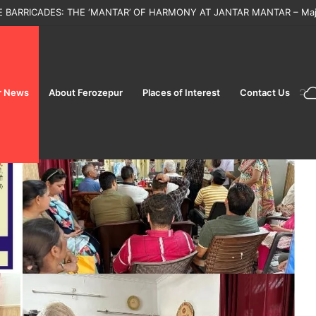
 ਦਿਵਸ ਤੋਂ ਪਹਿਲਾਂ ਫਿਰੋਜ਼ਪੁਰ ਛਾਉਣੀ ਰੇਲਵੇ ਸਟੇਸ਼ਨ ‘ਤੇ ਵਿਸ਼ੇਸ਼ ਚੈਕਿੰਗ, ਕੋਈ ਸ਼ੱਕੀ ਵਿਅਕਤੀ
r News
About Ferozepur
Places of Interest
Contact Us