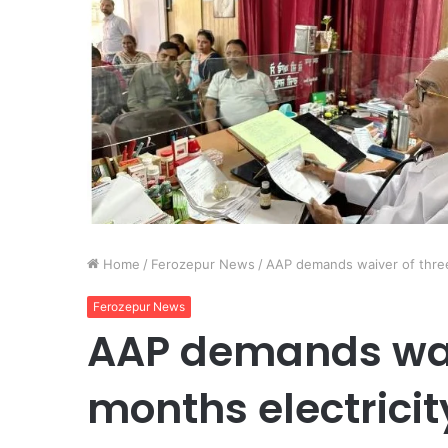
Home
/
Ferozepur News
/
AAP demands waiver of three 
Ferozepur News
AAP demands wai
months electricity