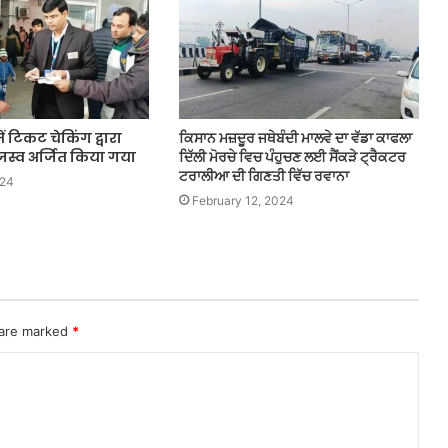
ं टिकट चेकिंग द्वारा
ਕਿਸਾਨ ਮਜ਼ਦੂਰ ਜਥੇਬੰਦੀ ਮਾਲਵੇ ਦਾ ਵੱਡਾ ਕਾਫਲਾ
जस्व अर्जित किया गया
ਦਿੱਲੀ ਮੋਰਚੇ ਵਿਚ ਪੰਹੁਚਣ ਲਈ ਸੈਂਕੜੇ ਟ੍ਰੈਕਟਰ
ਟਰਾਲੀਆ ਦੀ ਗਿਣਤੀ ਵਿੱਚ ਰਵਾਨਾ
024
February 12, 2024
 are marked
*