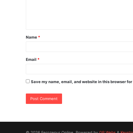
m
e
n
t
Name
*
*
Email
*
Save my name, email, and website in this browser for
© 2026 Ferozepur Online. Powered by
GP Webs
&
Keystr