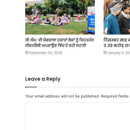
ਸੀ.ਐਮ. ਦੀ ਯੋਗਸ਼ਾਲਾ ਹਜ਼ਾਰਾਂ ਲੋਕਾਂ ਨੂੰ ਸਿਹਤਮੰਦ
दिसम्बर माह मे
ਜੀਵਨਸ਼ੈਲੀ ਅਪਣਾਉਣ ਵਿੱਚ ਹੋ ਰਹੀ ਸਹਾਈ
3.39 करोड़ रा
September 30, 2025
January 5, 2
Leave a Reply
Your email address will not be published.
Required fields
C
o
m