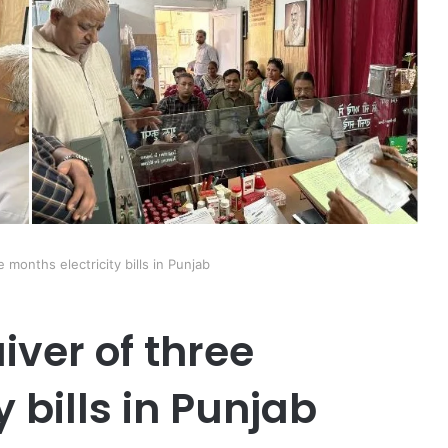
months electricity bills in Punjab
ver of three
 bills in Punjab