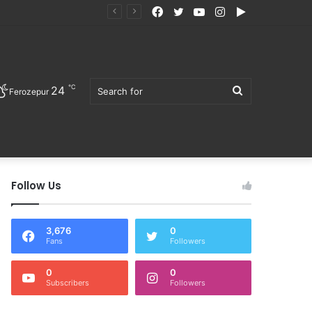
Facebook
Twitter
YouTube
Instagram
Google
Play
℃
24
Search
Ferozepur
Follow Us
for
3,676
0
Fans
Followers
0
0
Subscribers
Followers