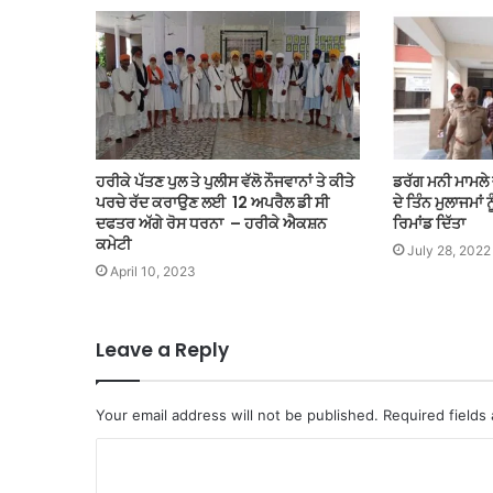
ਹਰੀਕੇ ਪੱਤਣ ਪੁਲ ਤੇ ਪੁਲੀਸ ਵੱਲੋ ਨੌਜਵਾਨਾਂ ਤੇ ਕੀਤੇ
ਡਰੱਗ ਮਨੀ ਮਾਮਲੇ
ਪਰਚੇ ਰੱਦ ਕਰਾਉਣ ਲਈ 12 ਅਪਰੈਲ ਡੀ ਸੀ
ਦੇ ਤਿੰਨ ਮੁਲਾਜਮਾਂ 
ਦਫਤਰ ਅੱਗੇ ਰੋਸ ਧਰਨਾ – ਹਰੀਕੇ ਐਕਸ਼ਨ
ਰਿਮਾਂਡ ਦਿੱਤਾ
ਕਮੇਟੀ
July 28, 2022
April 10, 2023
Leave a Reply
Your email address will not be published.
Required fields
C
o