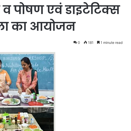
 व पोषण एवं डाइटेटिक्स
६ााला का आयोजन
0
181
1 minute read