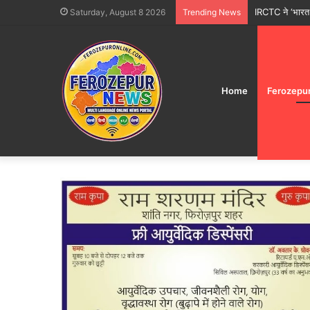
IRCTC ने ‘भारत ग
Saturday, August 8 2026
Trending News
Home
Ferozepu