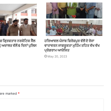
 ਚ ਗ੍ਰਿਫਤਾਰ ਨਰਕੋਟਿਕ ਸੈੱਲ
ਹਰਿਆਵਲ ਪੰਜਾਬ ਫਿਰੋਜ਼ਪੁਰ ਵੱਲੋਂ ਦੋ ਰੋਜਾ
ਨੂੰ ਅਦਾਲਤ ਵੱਲੋਂ 6 ਦਿਨਾਂ ਪੁਲਿਸ
ਵਾਤਾਵਰਨ ਜਾਗਰੂਕਤਾ ਮੁਹਿੰਮ ਤਹਿਤ ਵੱਖ ਵੱਖ
ਪ੍ਰੋਗਰਾਮ ਆਯੋਜਿਤ
May 20, 2023
 are marked
*