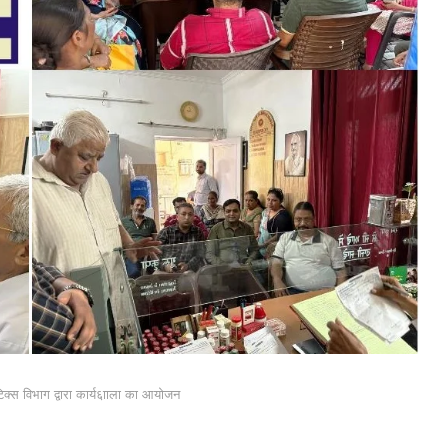
िक्स विभाग द्वारा कार्य६ााला का आयोजन