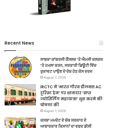
Recent News
ਸਾਬਕਾ ਕਾਂਗਰਸੀ ਕੌਂਸਲਰ ‘ਤੇ ਐਮਸੀ ਕਲਰਕ
‘ਤੇ ਹਮਲਾ ਕਰਨ, ਸਰਕਾਰੀ ਡਿਊਟੀ ਵਿੱਚ
ਰੁਕਾਵਟ ਪਾਉਣ ਦੇ ਦੋਸ਼ ਹੇਠ ਕੇਸ ਦਰਜ
August 7, 2026
IRCTC ने ‘भारत गौरव डीलक्स AC
टूरिस्ट ट्रेन’ पर शानदार ‘सप्त
ज्योतिर्लिंग महायात्रा’ शुरू करने की
घोषणा की
August 7, 2026
ਕਸਬਾ ਮਮਦੋਟ ਦੇ ਚੱਕ ਸਰਕਾਰ ਦੇ
ਆਬਾਦਕਾਰ ਕਿਸਾਨਾਂ ਦਾ ਵਫਦ ਡੀਸੀ