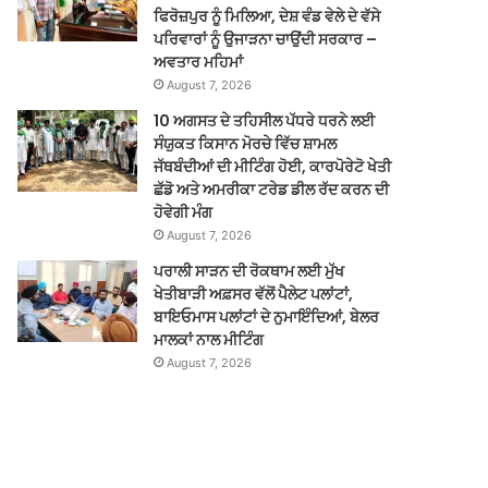
ਫਿਰੋਜ਼ਪੁਰ ਨੂੰ ਮਿਲਿਆ, ਦੇਸ਼ ਵੰਡ ਵੇਲੇ ਦੇ ਵੱਸੇ
ਪਰਿਵਾਰਾਂ ਨੂੰ ਉਜਾੜਨਾ ਚਾਉਂਦੀ ਸਰਕਾਰ –
ਅਵਤਾਰ ਮਹਿਮਾਂ
August 7, 2026
10 ਅਗਸਤ ਦੇ ਤਹਿਸੀਲ ਪੱਧਰੇ ਧਰਨੇ ਲਈ
ਸੰਯੁਕਤ ਕਿਸਾਨ ਮੋਰਚੇ ਵਿੱਚ ਸ਼ਾਮਲ
ਜੱਥਬੰਦੀਆਂ ਦੀ ਮੀਟਿੰਗ ਹੋਈ, ਕਾਰਪੋਰੇਟੋ ਖੇਤੀ
ਛੱਡੋ ਅਤੇ ਅਮਰੀਕਾ ਟਰੇਡ ਡੀਲ ਰੱਦ ਕਰਨ ਦੀ
ਹੋਵੇਗੀ ਮੰਗ
August 7, 2026
ਪਰਾਲੀ ਸਾੜਨ ਦੀ ਰੋਕਥਾਮ ਲਈ ਮੁੱਖ
ਖੇਤੀਬਾੜੀ ਅਫ਼ਸਰ ਵੱਲੋਂ ਪੈਲੇਟ ਪਲਾਂਟਾਂ,
ਬਾਇਓਮਾਸ ਪਲਾਂਟਾਂ ਦੇ ਨੁਮਾਇੰਦਿਆਂ, ਬੇਲਰ
ਮਾਲਕਾਂ ਨਾਲ ਮੀਟਿੰਗ
August 7, 2026