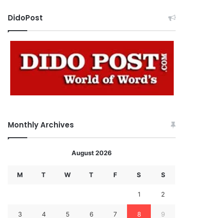
DidoPost
Monthly Archives
August 2026
M
T
W
T
F
S
S
1
2
3
4
5
6
7
8
9