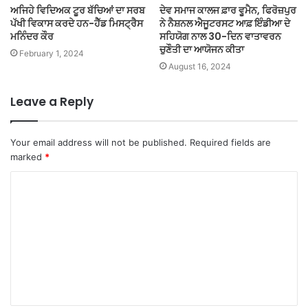
ਅਜਿਹੇ ਵਿਦਿਅਕ ਟੂਰ ਬੱਚਿਆਂ ਦਾ ਸਰਬ
ਦੇਵ ਸਮਾਜ ਕਾਲਜ ਫ਼ਾਰ ਵੂਮੈਨ, ਫਿਰੋਜ਼ਪੁਰ
ਪੱਖੀ ਵਿਕਾਸ ਕਰਦੇ ਹਨ-ਹੈੱਡ ਮਿਸਟ੍ਰੈਸ
ਨੇ ਨੈਸ਼ਨਲ ਐਜੂਟਰਸਟ ਆਫ਼ ਇੰਡੀਆ ਦੇ
ਮਨਿੰਦਰ ਕੌਰ
ਸਹਿਯੋਗ ਨਾਲ 30-ਦਿਨ ਵਾਤਾਵਰਨ
ਚੁਣੌਤੀ ਦਾ ਆਯੋਜਨ ਕੀਤਾ
February 1, 2024
August 16, 2024
Leave a Reply
Your email address will not be published.
Required fields are
marked
*
C
o
m
m
e
n
t