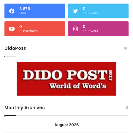
3,676
0
Fans
Followers
0
0
Subscribers
Followers
DidoPost
Monthly Archives
August 2026