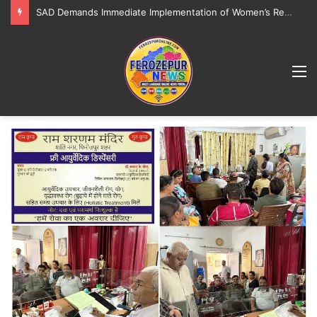
SAD Demands Immediate Implementation of Women’s Reservation Bill, Equitable Delimitation
M