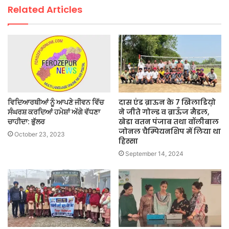
Related Articles
ਵਿਦਿਆਰਥੀਆਂ ਨੂੰ ਆਪਣੇ ਜੀਵਨ ਵਿੱਚ
दास एंड ब्राऊन के 7 खिलाडिय़ो
ਸੰਘਰਸ਼ ਕਰਦਿਆਂ ਹਮੇਸ਼ਾਂ ਅੱਗੇ ਵੱਧਣਾ
ने जीते गोल्ड व ब्राऊँज मैडल,
ਚਾਹੀਦਾ: ਭੁੱਲਰ
खेडा वतन पंजाब तथा वॉलीबाल
जोनल चैम्पियनशिप में लिया था
October 23, 2023
हिस्सा
September 14, 2024