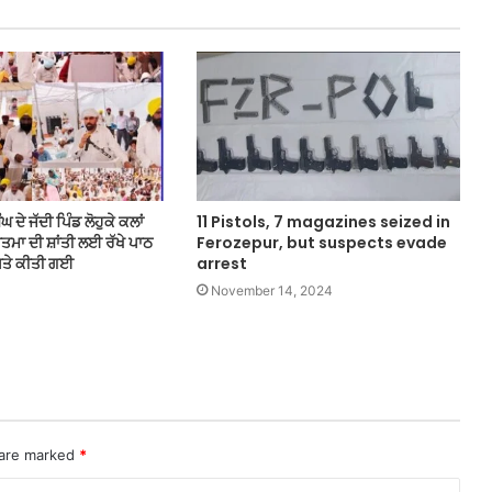
 ਦੇ ਜੱਦੀ ਪਿੰਡ ਲੋਹੁਕੇ ਕਲਾਂ
11 Pistols, 7 magazines seized in
ਆਤਮਾ ਦੀ ਸ਼ਾਂਤੀ ਲਈ ਰੱਖੇ ਪਾਠ
Ferozepur, but suspects evade
ਅਤੇ ਕੀਤੀ ਗਈ
arrest
November 14, 2024
 are marked
*