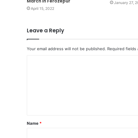
March in Ferozepur
January 27, 
April 15, 2022
Leave a Reply
Your email address will not be published.
Required fields
C
o
m
m
e
n
t
Name
*
*