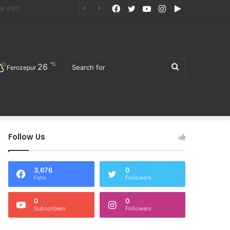
Facebook
Twitter
YouTube
Instagram
Google
Play
℃
26
Search
Ferozepur
Follow Us
for
3,676
0
Fans
Followers
0
0
Subscribers
Followers