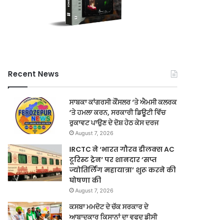
Recent News
ਸਾਬਕਾ ਕਾਂਗਰਸੀ ਕੌਂਸਲਰ ‘ਤੇ ਐਮਸੀ ਕਲਰਕ
‘ਤੇ ਹਮਲਾ ਕਰਨ, ਸਰਕਾਰੀ ਡਿਊਟੀ ਵਿੱਚ
ਰੁਕਾਵਟ ਪਾਉਣ ਦੇ ਦੋਸ਼ ਹੇਠ ਕੇਸ ਦਰਜ
August 7, 2026
IRCTC ने ‘भारत गौरव डीलक्स AC
टूरिस्ट ट्रेन’ पर शानदार ‘सप्त
ज्योतिर्लिंग महायात्रा’ शुरू करने की
घोषणा की
August 7, 2026
ਕਸਬਾ ਮਮਦੋਟ ਦੇ ਚੱਕ ਸਰਕਾਰ ਦੇ
ਆਬਾਦਕਾਰ ਕਿਸਾਨਾਂ ਦਾ ਵਫਦ ਡੀਸੀ