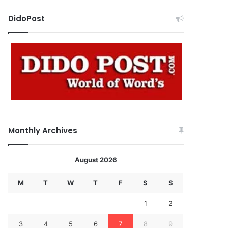
DidoPost
Monthly Archives
August 2026
M
T
W
T
F
S
S
1
2
3
4
5
6
7
8
9