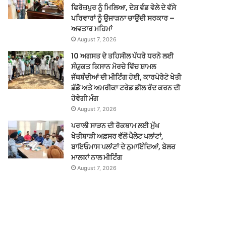
ਫਿਰੋਜ਼ਪੁਰ ਨੂੰ ਮਿਲਿਆ, ਦੇਸ਼ ਵੰਡ ਵੇਲੇ ਦੇ ਵੱਸੇ
ਪਰਿਵਾਰਾਂ ਨੂੰ ਉਜਾੜਨਾ ਚਾਉਂਦੀ ਸਰਕਾਰ –
ਅਵਤਾਰ ਮਹਿਮਾਂ
August 7, 2026
10 ਅਗਸਤ ਦੇ ਤਹਿਸੀਲ ਪੱਧਰੇ ਧਰਨੇ ਲਈ
ਸੰਯੁਕਤ ਕਿਸਾਨ ਮੋਰਚੇ ਵਿੱਚ ਸ਼ਾਮਲ
ਜੱਥਬੰਦੀਆਂ ਦੀ ਮੀਟਿੰਗ ਹੋਈ, ਕਾਰਪੋਰੇਟੋ ਖੇਤੀ
ਛੱਡੋ ਅਤੇ ਅਮਰੀਕਾ ਟਰੇਡ ਡੀਲ ਰੱਦ ਕਰਨ ਦੀ
ਹੋਵੇਗੀ ਮੰਗ
August 7, 2026
ਪਰਾਲੀ ਸਾੜਨ ਦੀ ਰੋਕਥਾਮ ਲਈ ਮੁੱਖ
ਖੇਤੀਬਾੜੀ ਅਫ਼ਸਰ ਵੱਲੋਂ ਪੈਲੇਟ ਪਲਾਂਟਾਂ,
ਬਾਇਓਮਾਸ ਪਲਾਂਟਾਂ ਦੇ ਨੁਮਾਇੰਦਿਆਂ, ਬੇਲਰ
ਮਾਲਕਾਂ ਨਾਲ ਮੀਟਿੰਗ
August 7, 2026