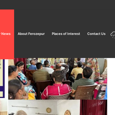
 ਦਿਵਸ ਤੋਂ ਪਹਿਲਾਂ ਫਿਰੋਜ਼ਪੁਰ ਛਾਉਣੀ ਰੇਲਵੇ ਸਟੇਸ਼ਨ ‘ਤੇ ਵਿਸ਼ੇਸ਼ ਚੈਕਿੰਗ, ਕੋਈ ਸ਼ੱਕੀ ਵਿਅਕਤੀ
r News
About Ferozepur
Places of Interest
Contact Us