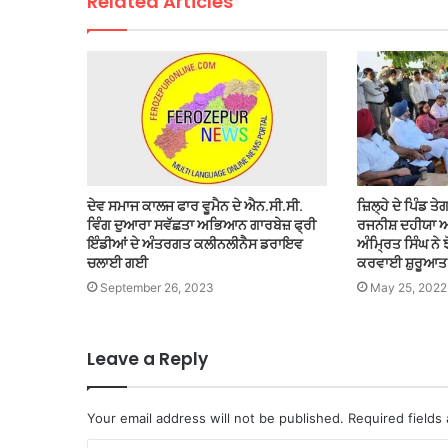
Related Articles
ਦੇਵ ਸਮਾਜ ਕਾਲਜ ਫਾਰ ਵੂਮੈਨ ਦੇ ਐਨ.ਸੀ.ਸੀ.
ਜ਼ਿਲ੍ਹੇ ਦੇ ਪਿੰਡ ਤ
ਵਿੰਗ ਦੁਆਰਾ ਸਵੱਛਤਾ ਅਭਿਆਨ ਗਾਰਬੇਜ਼ ਫ੍ਰੀ
ਰਜਨੀਸ਼ ਦਹੀਯਾ ਅ
ਇੰਡੀਆਂ ਦੇ ਅੰਤਰਗਤ ਕਲੀਨਲੀਨੈਸ ਡਰਾਇਵ
ਅੰਮ੍ਰਿਤ ਸਿੰਘ ਨੇ 
ਚਲਾਈ ਗਈ
ਕਰਵਾਈ ਸ਼ੁਰੂਆਤ
September 26, 2023
May 25, 2022
Leave a Reply
Your email address will not be published.
Required fields