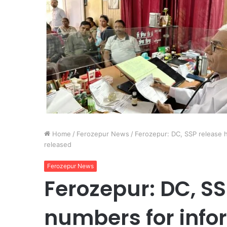
Home
/
Ferozepur News
/
Ferozepur: DC, SSP release h
released
Ferozepur News
Ferozepur: DC, SS
numbers for info