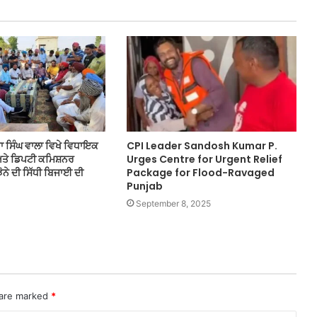
ੇਗਾ ਸਿੰਘ ਵਾਲਾ ਵਿਖੇ ਵਿਧਾਇਕ
CPI Leader Sandosh Kumar P.
ਤੇ ਡਿਪਟੀ ਕਮਿਸ਼ਨਰ
Urges Centre for Urgent Relief
ਝੋਨੇ ਦੀ ਸਿੱਧੀ ਬਿਜਾਈ ਦੀ
Package for Flood-Ravaged
Punjab
September 8, 2025
 are marked
*