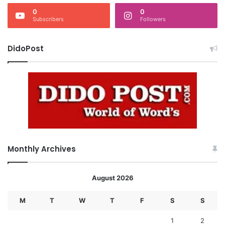
0
0
Subscribers
Followers
DidoPost
Monthly Archives
August 2026
M
T
W
T
F
S
S
1
2