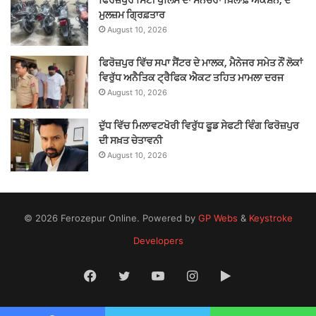
ਫਿਰੋਜ਼ਪੁਰ ਸਿਟੀ ਪੁਲਿਸ ਦਾ ਸਨੈਚਰਾਂ ਖ਼ਿਲਾਫ਼ ਐਕਸ਼ਨ, ਦੋ
ਮੁਲਜ਼ਮ ਗ੍ਰਿਫ਼ਤਾਰ
August 10, 2026
ਫਿਰੋਜ਼ਪੁਰ ਵਿੱਚ ਸਪਾ ਸੈਂਟਰ ਦੇ ਮਾਲਕ, ਮੈਨੇਜਰ ਸਮੇਤ ਨੌਂ ਲੋਕਾਂ
ਵਿਰੁੱਧ ਅਨੈਤਿਕ ਟ੍ਰੈਫਿਕ ਐਕਟ ਤਹਿਤ ਮਾਮਲਾ ਦਰਜ
August 10, 2026
ਦੁੱਧ ਵਿੱਚ ਮਿਲਾਵਟਖੋਰੀ ਵਿਰੁੱਧ ਫੂਡ ਸੇਫਟੀ ਵਿੰਗ ਫਿਰੋਜ਼ਪੁਰ
ਦੀ ਸਖ਼ਤ ਚੇਤਾਵਨੀ
August 10, 2026
© 2026 Ferozepur Online. Powered by
GP Webs
&
Keystroke
Developers
Facebook
Twitter
YouTube
Instagram
Google
Play