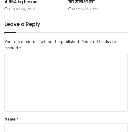
4.954 kg heroin
की समीक्षा की
August 24, 2021
March 22, 2023
Leave a Reply
Your email address will not be published.
Required fields are
marked
*
C
o
m
m
e
n
t
Name
*
*