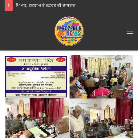
ਪਿਆਰ, ਟਕਰਾਅ ਤੇ ਨਫ਼ਰਤ ਦੀ ਦਾਸਤਾਨ ‘ਕੱਲ੍ਹਾ ਨਾ ਹੋਵੇ ਪੁੱਤ ਜੱਟ ਦਾ’ ਦਾ ਟ੍ਰੇਲਰ ਰਿਲੀਜ਼
M