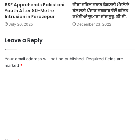
BSF Apprehends Pakistani
ਜ਼ੀਰਾ ਸਥਿਤ ਸ਼ਰਾਬ ਫੈਕਟਰੀ ਮੱਸਲੇ ਦੇ
Youth After 80-Metre
ਹੱਲ ਲਈ ਪੰਜਾਬ ਸਰਕਾਰ ਵੱਲੋਂ ਗਠਿਤ
Intrusion in Ferozepur
ਕਮੇਟੀਆਂ ਦੁਆਰਾ ਜਾਂਚ ਸ਼ੁਰੂ: ਡੀ.ਸੀ.
July 20, 2025
December 23, 2022
Leave a Reply
Your email address will not be published.
Required fields are
marked
*
C
o
m
m
e
n
t