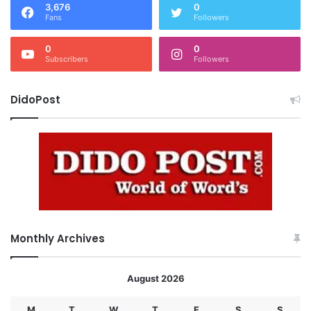
3,676
0
Fans
Followers
0
0
Subscribers
Followers
DidoPost
Monthly Archives
August 2026
M
T
W
T
F
S
S