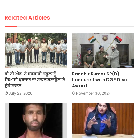
Related Articles
ਡੀ.ਟੀ.ਐੱਫ. ਨੇ ਸਰਕਾਰੀ ਸਕੂਲਾਂ ਨੂੰ
Randhir Kumar SP(D)
ਸਿਆਸੀ ਪ੍ਰਚਾਰ ਦਾ ਸਾਧਨ ਬਣਾਉਣ ‘ਤੇ
honoured with DGP Disc
ਚੁੱਕੇ ਸਵਾਲ
Award
July 22, 2026
November 30, 2024