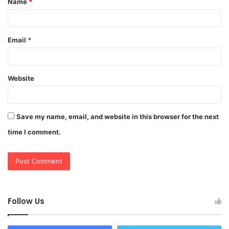
Name
*
*
Email
*
Website
Save my name, email, and website in this browser for the next
time I comment.
Follow Us