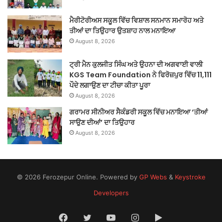
ਮੈਰੀਟੋਰੀਅਸ ਸਕੂਲ ਵਿੱਚ ਵਿਸ਼ਾਲ ਸਨਮਾਨ ਸਮਾਰੋਹ ਅਤੇ
ਤੀਆਂ ਦਾ ਤਿਉਹਾਰ ਉਤਸ਼ਾਹ ਨਾਲ ਮਨਾਇਆ
August 8, 2026
ਟ੍ਰੀ ਮੈਨ ਕੁਲਜੀਤ ਸਿੰਘ ਅਤੇ ਉਹਨਾ ਦੀ ਅਗਵਾਈ ਵਾਲੀ
KGS Team Foundation ਨੇ ਫਿਰੋਜ਼ਪੁਰ ਵਿੱਚ 11,111
ਪੌਦੇ ਲਗਾਉਣ ਦਾ ਟੀਚਾ ਕੀਤਾ ਪੂਰਾ
August 8, 2026
ਗਰਾਮਰ ਸੀਨੀਅਰ ਸੈਕੰਡਰੀ ਸਕੂਲ ਵਿੱਚ ਮਨਾਇਆ ‘ਤੀਆਂ
ਸਾਉਣ ਦੀਆਂ’ ਦਾ ਤਿਉਹਾਰ
August 8, 2026
© 2026 Ferozepur Online. Powered by
GP Webs
&
Keystroke
Developers
Facebook
Twitter
YouTube
Instagram
Google