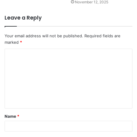
November 12, 2025
Leave a Reply
Your email address will not be published.
Required fields are
marked
*
C
o
m
m
e
n
t
Name
*
*