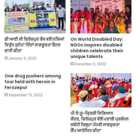
ਡੀ ਆਈ ਜੀ ਫਿਰੋਜ਼ਪੁਰ ਰੇਂਜ ਵਲੋਂ ਨਸ਼ਿਆਂ
On World Disabled Day:
ਵਿਰੁੱਧ ਸੁਨੇਹਾ ਦਿੰਦਾਂ ਜਾਗਰੂਕਤਾ ਬੈਨਰ
NGOs inspires disabled
ਜ਼ਾਰੀ ਕੀਤਾ
children celebrate their
unique talents
January 3, 2025
December 3, 2022
One drug pushers among
four held with heroin in
Ferozepur
September 15, 2022
ਪੀ.ਏ.ਯੂ-ਕ੍ਰਿਸ਼ੀ ਵਿਗਿਆਨ
ਕੇਂਦਰ, ਫਿਰੋਜ਼ਪੁਰ ਵੱਲੋਂ ਪਰਾਲੀ ਪ੍ਰਬੰਧਨ
ਸਬੰਧੀ ਜ਼ਿਲ੍ਹਾ ਪੱਧਰੀ ਜਾਗਰੁਕਤਾ
ਕੈਂਪ ਆਯੋਜਿਤ ਕੀਤਾ