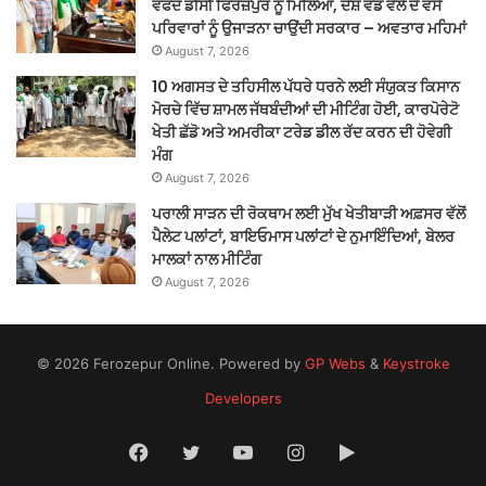
ਵਫਦ ਡੀਸੀ ਫਿਰੋਜ਼ਪੁਰ ਨੂੰ ਮਿਲਿਆ, ਦੇਸ਼ ਵੰਡ ਵੇਲੇ ਦੇ ਵੱਸੇ
ਪਰਿਵਾਰਾਂ ਨੂੰ ਉਜਾੜਨਾ ਚਾਉਂਦੀ ਸਰਕਾਰ – ਅਵਤਾਰ ਮਹਿਮਾਂ
August 7, 2026
10 ਅਗਸਤ ਦੇ ਤਹਿਸੀਲ ਪੱਧਰੇ ਧਰਨੇ ਲਈ ਸੰਯੁਕਤ ਕਿਸਾਨ
ਮੋਰਚੇ ਵਿੱਚ ਸ਼ਾਮਲ ਜੱਥਬੰਦੀਆਂ ਦੀ ਮੀਟਿੰਗ ਹੋਈ, ਕਾਰਪੋਰੇਟੋ
ਖੇਤੀ ਛੱਡੋ ਅਤੇ ਅਮਰੀਕਾ ਟਰੇਡ ਡੀਲ ਰੱਦ ਕਰਨ ਦੀ ਹੋਵੇਗੀ
ਮੰਗ
August 7, 2026
ਪਰਾਲੀ ਸਾੜਨ ਦੀ ਰੋਕਥਾਮ ਲਈ ਮੁੱਖ ਖੇਤੀਬਾੜੀ ਅਫ਼ਸਰ ਵੱਲੋਂ
ਪੈਲੇਟ ਪਲਾਂਟਾਂ, ਬਾਇਓਮਾਸ ਪਲਾਂਟਾਂ ਦੇ ਨੁਮਾਇੰਦਿਆਂ, ਬੇਲਰ
ਮਾਲਕਾਂ ਨਾਲ ਮੀਟਿੰਗ
August 7, 2026
© 2026 Ferozepur Online. Powered by
GP Webs
&
Keystroke
Developers
Facebook
Twitter
YouTube
Instagram
Google