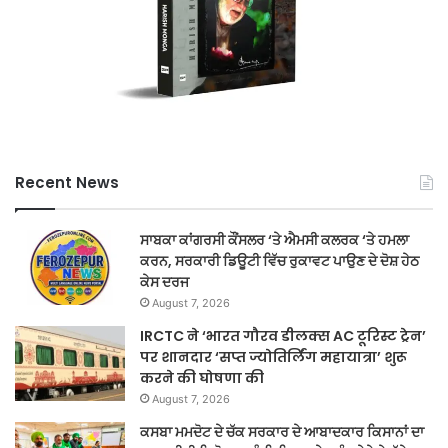
Recent News
ਸਾਬਕਾ ਕਾਂਗਰਸੀ ਕੌਂਸਲਰ ‘ਤੇ ਐਮਸੀ ਕਲਰਕ ‘ਤੇ ਹਮਲਾ
ਕਰਨ, ਸਰਕਾਰੀ ਡਿਊਟੀ ਵਿੱਚ ਰੁਕਾਵਟ ਪਾਉਣ ਦੇ ਦੋਸ਼ ਹੇਠ
ਕੇਸ ਦਰਜ
August 7, 2026
IRCTC ने ‘भारत गौरव डीलक्स AC टूरिस्ट ट्रेन’
पर शानदार ‘सप्त ज्योतिर्लिंग महायात्रा’ शुरू
करने की घोषणा की
August 7, 2026
ਕਸਬਾ ਮਮਦੋਟ ਦੇ ਚੱਕ ਸਰਕਾਰ ਦੇ ਆਬਾਦਕਾਰ ਕਿਸਾਨਾਂ ਦਾ