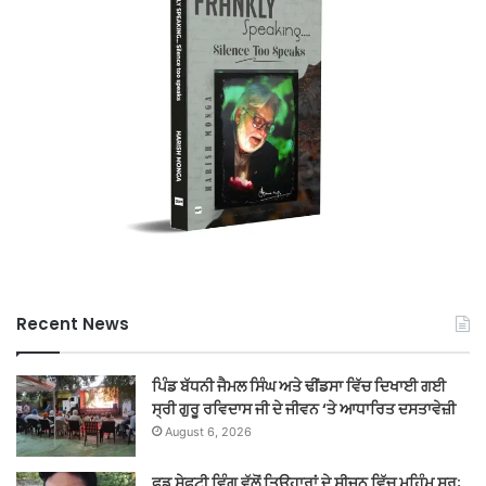
Recent News
ਪਿੰਡ ਬੱਧਨੀ ਜੈਮਲ ਸਿੰਘ ਅਤੇ ਢੀਂਡਸਾ ਵਿੱਚ ਦਿਖਾਈ ਗਈ
ਸ੍ਰੀ ਗੁਰੂ ਰਵਿਦਾਸ ਜੀ ਦੇ ਜੀਵਨ ‘ਤੇ ਆਧਾਰਿਤ ਦਸਤਾਵੇਜ਼ੀ
August 6, 2026
ਫੂਡ ਸੇਫਟੀ ਵਿੰਗ ਵੱਲੋਂ ਤਿਉਹਾਰਾਂ ਦੇ ਸੀਜ਼ਨ ਵਿੱਚ ਮੁਹਿੰਮ ਸ਼ੁਰੂ;