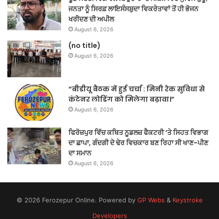
ਜਨਤਾ ਨੂੰ ਸਿਰਫ਼ ਲਾਇਸੰਸਸ਼ੁਦਾ ਵਿਕਰੇਤਾਵਾਂ ਤੋਂ ਹੀ ਭੋਜਨ
ਖਰੀਦਣ ਦੀ ਅਪੀਲ
August 6, 2026
(no title)
August 6, 2026
“बीडीयू बैठक में हुई चर्चा : मिनी रेक सुविधा से
कंटेनर लोडिंग को मिलेगा बढ़ावा।”
August 6, 2026
ਫਿਰੋਜ਼ਪੁਰ ਵਿੱਚ ਕਥਿਤ ਨੂਡਲਜ਼ ਫੈਕਟਰੀ ‘ਤੇ ਸਿਹਤ ਵਿਭਾਗ
ਦਾ ਛਾਪਾ, ਗੰਦਗੀ ਦੇ ਢੇਰ ਵਿਚਕਾਰ ਬਣ ਰਿਹਾ ਸੀ ਖਾਣ-ਪੀਣ
ਦਾ ਸਮਾਨ
August 6, 2026
© 2026 Ferozepur Online. Powered by
GP Webs
&
Keystroke
Developers