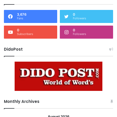
3,676
0
Fans
Followers
0
0
Subscribers
Followers
DidoPost
Monthly Archives
August 2026