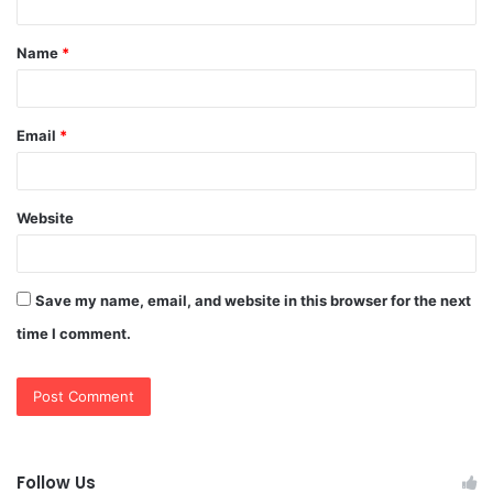
t
Name
*
*
Email
*
Website
Save my name, email, and website in this browser for the next
time I comment.
Follow Us